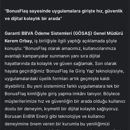
“BonusFlaş sayesinde uygulamalara girişte hız, güvenlik
ve dijital kolaylık bir arada”
Garanti BBVA Ödeme Sistemleri (GÖSAŞ) Genel Müdürü
Kerem Orbay,
iş birliğiyle ilgili yaptığı açıklamada şöyle
konuştu: “BonusFlaş olarak amacımız, kullanıcılarımıza
avantajlı kampanyalar sunmanın yanı sıra dijital
hayatlarında da kolaylık ve güven sağlamak. Son olarak
hayata geçirdiğimiz ‘BonusFlaş ile Giriş Yap’ teknolojisiyle,
uygulamalardaki üyelik formları artık geçmişte kaldı
diyebiliriz. Bu yeni sistemimiz farklı uygulamalara tek bir
BonusFlaş kimliğiyle giriş yapma imkânı tanıyor. Böylece
müşterilerimize hız ve güvenliğin bir arada olduğu kullanıcı
dostu bir deneyim, kıymetli bir dijital kolaylık sağlıyoruz.
Borusan EnBW Enerji gibi teknolojiye ve kullanıcı
deneyimine önem veren bir kurumla bu yeniliğimizi