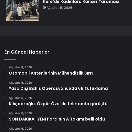
Küre’de Kadınlara Kanser Taraması
Ağustos 5, 2026
En Güncel Haberler
Ağustos 6, 2026
Otomobil Antenlerinin Mühendislik Sırrı
Ağustos 6, 2026
Yasa Dışı Bahis Operasyonunda 66 Tutuklama
Ağustos 6, 2026
Kılıçdaroğlu, Özgür Özel ile telefonda görüştü
Ağustos 6, 2026
SON DAKİKA | YENİ Parti’nin A Takımı belli oldu
Ağustos 6, 2026