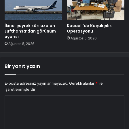
İkinci çeyrek kârı azalan
Kocaeli’de Kaçakçılık
Lufthansa’dan görünüm
Operasyonu
uyarısı
Ağustos 5, 2026
Ağustos 5, 2026
Bir yanıt yazın
E-posta adresiniz yayınlanmayacak.
Gerekli alanlar
*
ile
işaretlenmişlerdir
Y
o
r
u