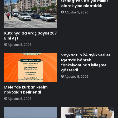
Özdağ: PKK affıyla millet
olarak yine aldatıldık
Ağustos 5, 2026
Kütahya’da Araç Sayısı 287
Bini Aştı
Ağustos 5, 2026
Voyxact’ın 24 aylık verileri
IgAN’da böbrek
fonksiyonunda iyileşme
gösterdi
Ağustos 5, 2026
Efeler’de kurban kesim
noktaları belirlendi
Ağustos 5, 2026