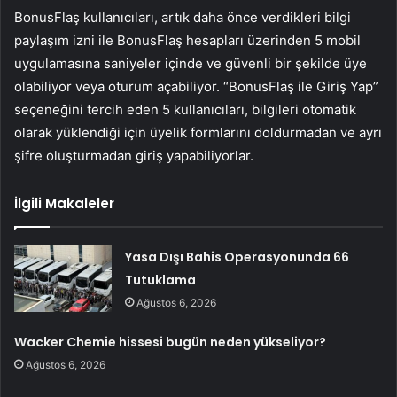
BonusFlaş kullanıcıları, artık daha önce verdikleri bilgi
paylaşım izni ile BonusFlaş hesapları üzerinden 5 mobil
uygulamasına saniyeler içinde ve güvenli bir şekilde üye
olabiliyor veya oturum açabiliyor. “BonusFlaş ile Giriş Yap”
seçeneğini tercih eden 5 kullanıcıları, bilgileri otomatik
olarak yüklendiği için üyelik formlarını doldurmadan ve ayrı
şifre oluşturmadan giriş yapabiliyorlar.
İlgili Makaleler
Yasa Dışı Bahis Operasyonunda 66
Tutuklama
Ağustos 6, 2026
Wacker Chemie hissesi bugün neden yükseliyor?
Ağustos 6, 2026