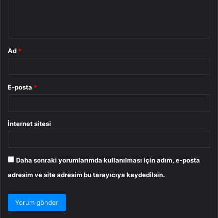
m
*
Ad
*
E-posta
*
İnternet sitesi
Daha sonraki yorumlarımda kullanılması için adım, e-posta
adresim ve site adresim bu tarayıcıya kaydedilsin.