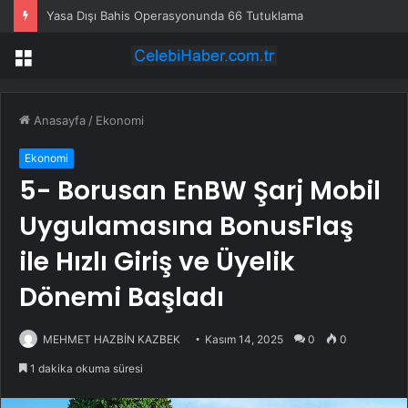
Yasa Dışı Bahis Operasyonunda 66 Tutuklama
Menü
Anasayfa
/
Ekonomi
Ekonomi
5- Borusan EnBW Şarj Mobil
Uygulamasına BonusFlaş
ile Hızlı Giriş ve Üyelik
Dönemi Başladı
MEHMET HAZBİN KAZBEK
Kasım 14, 2025
0
0
1 dakika okuma süresi