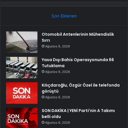
Son Eklenen
Otomobil Antenlerinin Mühendislik
Sırrı
Ağustos 6, 2026
Yasa Dışı Bahis Operasyonunda 66
Tutuklama
Ağustos 6, 2026
Kılıçdaroğlu, Özgür Özel ile telefonda
görüştü
Ağustos 6, 2026
SON DAKİKA | YENİ Parti’nin A Takımı
belli oldu
Ağustos 6, 2026