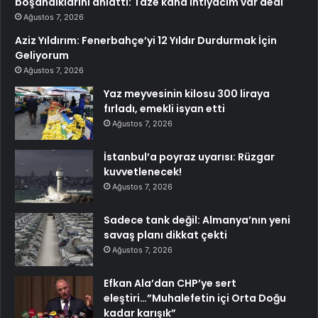
boşandıklarını anlattı: Taze kana ihtiyacım var dedi
Ağustos 7, 2026
Aziz Yıldırım: Fenerbahçe’yi 12 Yıldır Durdurmak İçin
Geliyorum
Ağustos 7, 2026
Yaz meyvesinin kilosu 300 liraya
fırladı, emekli isyan etti
Ağustos 7, 2026
İstanbul’a poyraz uyarısı: Rüzgar
kuvvetlenecek!
Ağustos 7, 2026
Sadece tank değil: Almanya’nın yeni
savaş planı dikkat çekti
Ağustos 7, 2026
Efkan Ala’dan CHP’ye sert
eleştiri…”Muhalefetin içi Orta Doğu
kadar karışık”