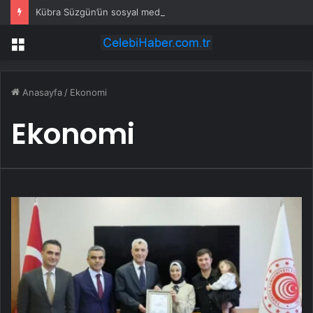
Kübra Süzgün’ün sosyal medya hesabına erişim engeli: Erdoğan’dan yardım istedi
Menü
Anasayfa
/
Ekonomi
Ekonomi