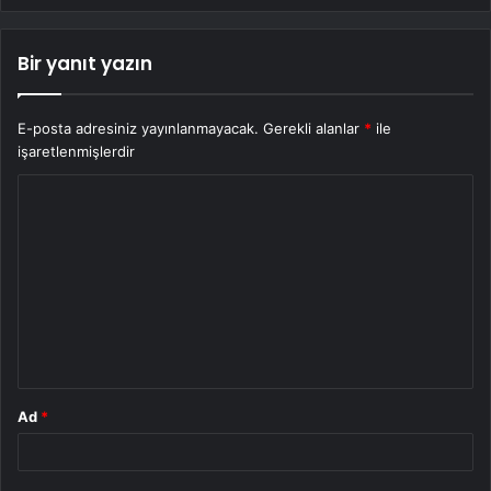
Bir yanıt yazın
E-posta adresiniz yayınlanmayacak.
Gerekli alanlar
*
ile
işaretlenmişlerdir
Y
o
r
u
m
*
Ad
*