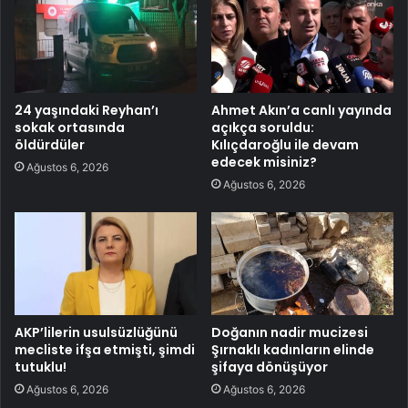
24 yaşındaki Reyhan’ı
Ahmet Akın’a canlı yayında
sokak ortasında
açıkça soruldu:
öldürdüler
Kılıçdaroğlu ile devam
edecek misiniz?
Ağustos 6, 2026
Ağustos 6, 2026
AKP’lilerin usulsüzlüğünü
Doğanın nadir mucizesi
mecliste ifşa etmişti, şimdi
Şırnaklı kadınların elinde
tutuklu!
şifaya dönüşüyor
Ağustos 6, 2026
Ağustos 6, 2026