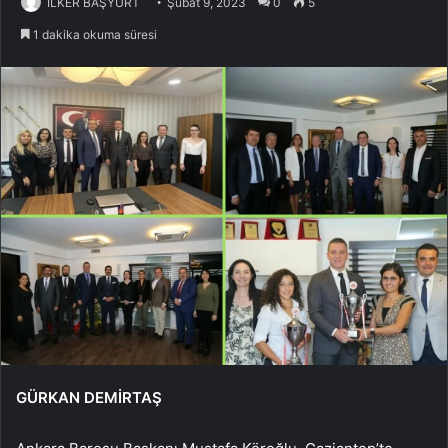
İLKER BAŞYURT
Şubat 9, 2023
0
5
1 dakika okuma süresi
GÜRKAN DEMİRTAŞ