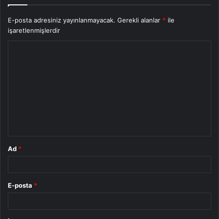
E-posta adresiniz yayınlanmayacak.
Gerekli alanlar
*
ile
işaretlenmişlerdir
Y
o
r
u
m
*
Ad
*
E-posta
*