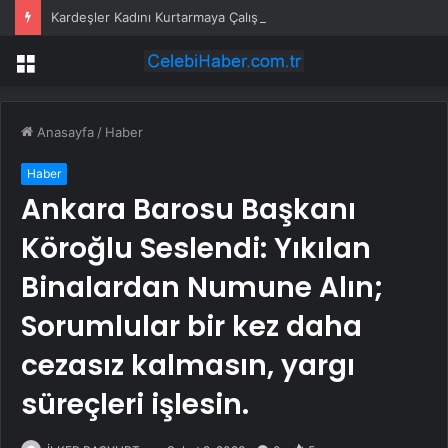
Kardeşler Kadını Kurtarmaya Çalışırken Bıçaklandı
Menü
Anasayfa
/
Haber
Haber
Ankara Barosu Başkanı
Köroğlu Seslendi: Yıkılan
Binalardan Numune Alın;
Sorumlular bir kez daha
cezasız kalmasın, yargı
süreçleri işlesin.