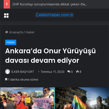
CHP Kurultayı soruşturmasında dikkat çeken ifadeler: Kızım iş için görüşmüş olabilir
Menü
Anasayfa
/
Haber
Haber
Ankara’da Onur Yürüyüşü
davası devam ediyor
İLKER BAŞYURT
Temmuz 11, 2023
0
8
1 dakika okuma süresi