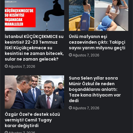
İstanbul KÜÇÜKÇEKMECE su
Ünlü mafyanın eşi
kesintisi! 22-23 Temmuz
cezaevinden çıktı: Takipçi
İSKİ Küçükçekmece su
sayısı yarım milyonu geçti
kesintisi ne zaman bitecek,
Ağustos 7, 2026
sular ne zaman gelecek?
Ağustos 7, 2026
Suna Selen yıllar sonra
Münir Özkul ile neden
boşandıklarını anlattı:
Taze kana ihtiyacım var
dedi
Ağustos 7, 2026
Özgür Özel’e destek sözü
vermişti! Cemil Tugay
karar değiştirdi
Ağustos 7, 2026