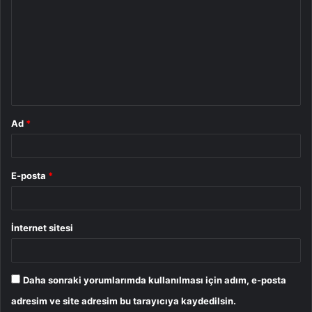
o
r
u
m
*
Ad
*
E-posta
*
İnternet sitesi
Daha sonraki yorumlarımda kullanılması için adım, e-posta
adresim ve site adresim bu tarayıcıya kaydedilsin.