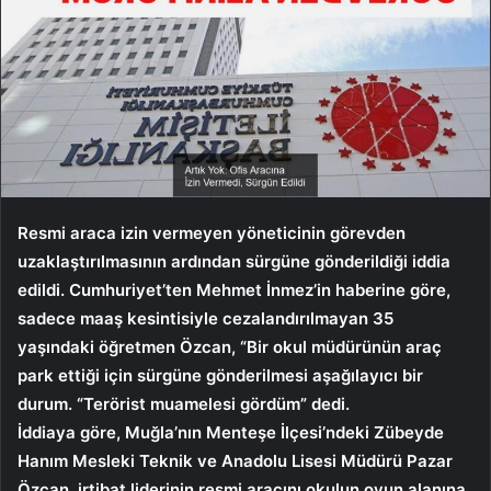
Resmi araca izin vermeyen yöneticinin görevden
uzaklaştırılmasının ardından sürgüne gönderildiği iddia
edildi. Cumhuriyet’ten Mehmet İnmez’in haberine göre,
sadece maaş kesintisiyle cezalandırılmayan 35
yaşındaki öğretmen Özcan, “Bir okul müdürünün araç
park ettiği için sürgüne gönderilmesi aşağılayıcı bir
durum. “Terörist muamelesi gördüm” dedi.
İddiaya göre, Muğla’nın Menteşe İlçesi’ndeki Zübeyde
Hanım Mesleki Teknik ve Anadolu Lisesi Müdürü Pazar
Özcan, irtibat liderinin resmi aracını okulun oyun alanına