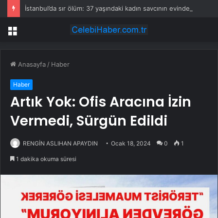
İstanbul’da sır ölüm: 37 yaşındaki kadın savcının evinde ölü bulundu!
Menü
Anasayfa
/
Haber
Haber
Artık Yok: Ofis Aracına İzin
Vermedi, Sürgün Edildi
RENGİN ASLIHAN APAYDIN
Ocak 18, 2024
0
1
1 dakika okuma süresi