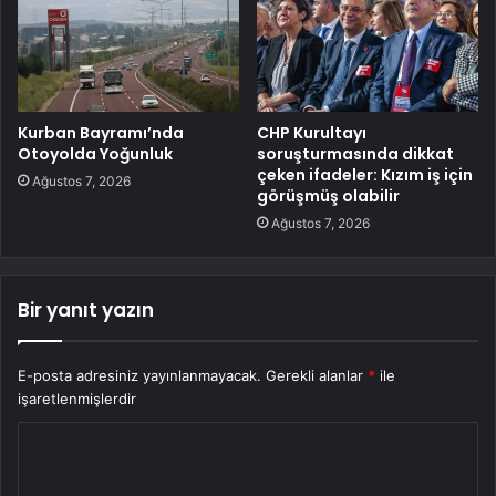
Kurban Bayramı’nda
CHP Kurultayı
Otoyolda Yoğunluk
soruşturmasında dikkat
çeken ifadeler: Kızım iş için
Ağustos 7, 2026
görüşmüş olabilir
Ağustos 7, 2026
Bir yanıt yazın
E-posta adresiniz yayınlanmayacak.
Gerekli alanlar
*
ile
işaretlenmişlerdir
Y
o