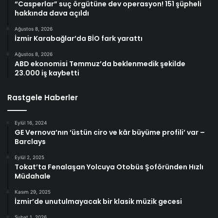
“Casperlar” suç örgütüne dev operasyon! 151 şüpheli
hakkında dava açıldı
Ağustos 8, 2026
İzmir Karabağlar’da BİO fark yarattı
Ağustos 8, 2026
ABD ekonomisi Temmuz’da beklenmedik şekilde
23.000 iş kaybetti
Rastgele Haberler
Eylül 16, 2024
GE Vernova’nın ‘üstün ciro ve kâr büyüme profili’ var –
Barclays
Eylül 2, 2025
Tokat’ta Fenalaşan Yolcuya Otobüs Şoföründen Hızlı
Müdahale
Kasım 29, 2025
İzmir’de unutulmayacak bir klasik müzik gecesi
Şubat 1, 2026