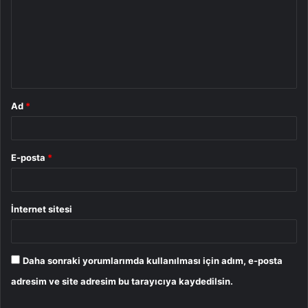
r
u
m
*
Ad
*
E-posta
*
İnternet sitesi
Daha sonraki yorumlarımda kullanılması için adım, e-posta
adresim ve site adresim bu tarayıcıya kaydedilsin.