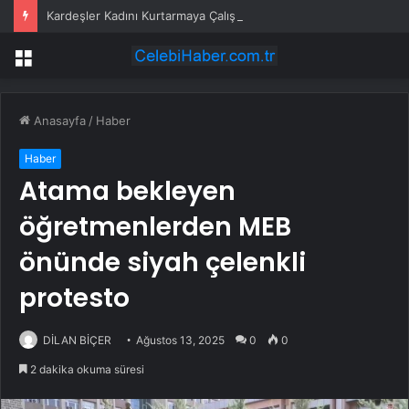
Kardeşler Kadını Kurtarmaya Çalışırken Bıçaklandı
Menü
Anasayfa
/
Haber
Haber
Atama bekleyen
öğretmenlerden MEB
önünde siyah çelenkli
protesto
DİLAN BİÇER
Ağustos 13, 2025
0
0
2 dakika okuma süresi