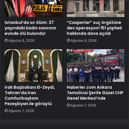
İstanbul’da sır ölüm: 37
“Casperlar” suç örgütüne
yaşındaki kadın savcının
dev operasyon! 151 şüpheli
evinde ölü bulundu!
hakkında dava açıldı
Ağustos 8, 2026
Ağustos 8, 2026
Irak Başbakanı El-Zeydi,
Haberler.com Ankara
Tahran’da İran
Temsilcisi Şerife Güzel CHP
Cumhurbaşkanı
Genel Merkezi’nde
Pezeşkiyan ile görüştü
Ağustos 7, 2026
Ağustos 7, 2026