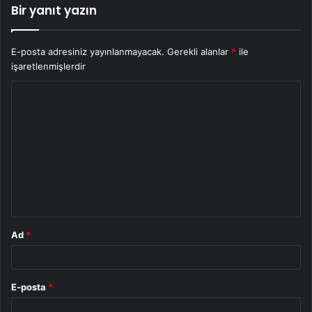
Bir yanıt yazın
E-posta adresiniz yayınlanmayacak.
Gerekli alanlar
*
ile
işaretlenmişlerdir
Y
o
r
u
m
*
Ad
*
E-posta
*