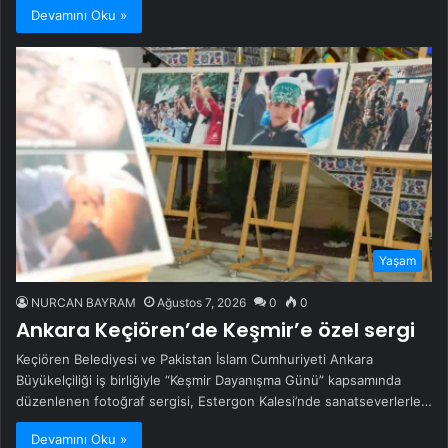
Devamını Oku »
Yaşam
NURCAN BAYRAM
Ağustos 7, 2026
0
0
Ankara Keçiören’de Keşmir’e özel sergi
Keçiören Belediyesi ve Pakistan İslam Cumhuriyeti Ankara
Büyükelçiliği iş birliğiyle “Keşmir Dayanışma Günü” kapsamında
düzenlenen fotoğraf sergisi, Estergon Kalesi’nde sanatseverlerle…
Devamını Oku »