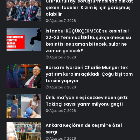
CHP Kurultayı soruşturmasında dikkat
çeken ifadeler: Kızım iş için görüşmüş
olabilir
Ağustos 7, 2026
İstanbul KÜÇÜKÇEKMECE su kesintisi!
22-23 Temmuz İSKİ Küçükçekmece su
kesintisi ne zaman bitecek, sular ne
zaman gelecek?
Ağustos 7, 2026
Borsa milyarderi Charlie Munger tek
yatırım kuralını açıkladı: Çoğu kişi tam
tersini yapıyor
Ağustos 7, 2026
Ünlü mafyanın eşi cezaevinden çıktı:
Takipçi sayısı yarım milyonu geçti
Ağustos 7, 2026
Ankara Keçiören’de Keşmir’e özel
sergi
Ağustos 7, 2026