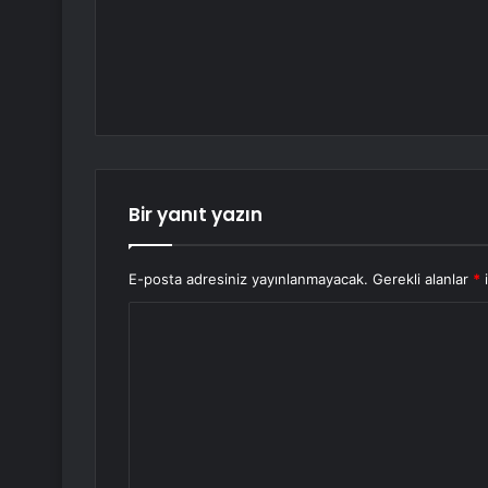
Bir yanıt yazın
E-posta adresiniz yayınlanmayacak.
Gerekli alanlar
*
i
Y
o
r
u
m
*