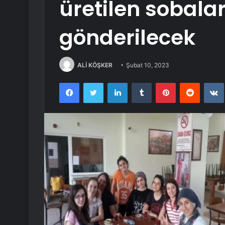
üretilen sobal
gönderilecek
ALİ KÖŞKER
Şubat 10, 2023
Facebook
Twitter
LinkedIn
Tumblr
Pinterest
Reddit