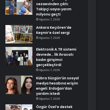
cezaevinden çıktı:
Takipçi sayısı yarım
milyonu geçti
Ağustos 7, 2026
Ankara Keçiören’de
Keşmir’e özel sergi
Ağustos 7, 2026
Elektronik A.TR sistemi
devrede… İlk ihracatı
kadın girişimci
gerçekleştirdi
Ağustos 7, 2026
Kübra Süzgün’ün sosyal
medya hesabına erişim
engeli: Erdoğan’dan
yardım istedi
Ağustos 7, 2026
Özgür Özel’e destek