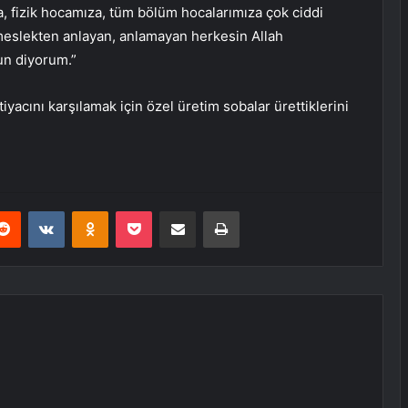
, fizik hocamıza, tüm bölüm hocalarımıza çok ciddi
meslekten anlayan, anlamayan herkesin Allah
un diyorum.”
tiyacını karşılamak için özel üretim sobalar ürettiklerini
erest
Reddit
VKontakte
Odnoklassniki
Pocket
E-Posta ile paylaş
Yazdır