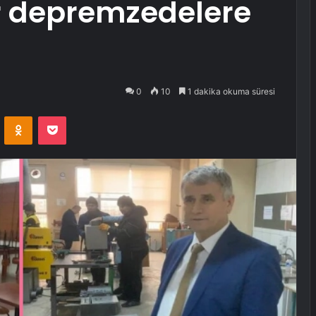
ar depremzedelere
0
10
1 dakika okuma süresi
VKontakte
Odnoklassniki
Pocket