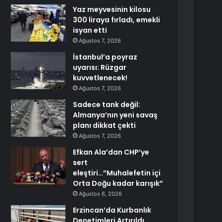
Yaz meyvesinin kilosu
300 liraya fırladı, emekli
isyan etti
Ağustos 7, 2026
İstanbul’a poyraz
uyarısı: Rüzgar
kuvvetlenecek!
Ağustos 7, 2026
Sadece tank değil:
Almanya’nın yeni savaş
planı dikkat çekti
Ağustos 7, 2026
Efkan Ala’dan CHP’ye
sert
eleştiri…”Muhalefetin içi
Orta Doğu kadar karışık”
Ağustos 6, 2026
Erzincan’da Kurbanlık
Denetimleri Artırıldı