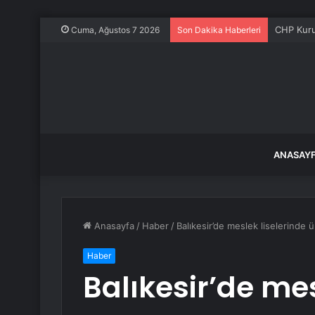
CHP Kurul
Cuma, Ağustos 7 2026
Son Dakika Haberleri
ANASAY
Anasayfa
/
Haber
/
Balıkesir’de meslek liselerinde
Haber
Balıkesir’de mes