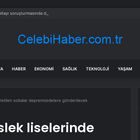
tayı soruşturmasında dikkat çeken ifadeler: Kızım iş için görüşmüş olabil
FA
HABER
EKONOMI
SAĞLIK
TEKNOLOJI
YAŞAM
 üretilen sobalar depremzedelere gönderilecek
lek liselerinde