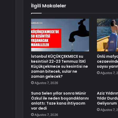
İlgili Makaleler
İstanbul KÜÇÜKÇEKMECE su
Ünlü mafya
kesintisi! 22-23 Temmuz İSKİ
cezaevinde
Küçükçekmece su kesintisi ne
sayısı yar
zaman bitecek, sular ne
Ağustos 7, 
zaman gelecek?
Ağustos 7, 2026
Suna Selen yıllar sonra Münir
Aziz Yıldır
Özkul ile neden boşandıklarını
Yıldır Durd
anlattı: Taze kana ihtiyacım
Geliyorum
var dedi
Ağustos 7, 
Ağustos 7, 2026