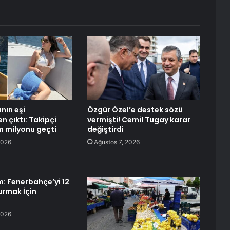
nın eşi
Özgür Özel’e destek sözü
n çıktı: Takipçi
vermişti! Cemil Tugay karar
ım milyonu geçti
değiştirdi
2026
Ağustos 7, 2026
ım: Fenerbahçe’yi 12
urmak İçin
2026