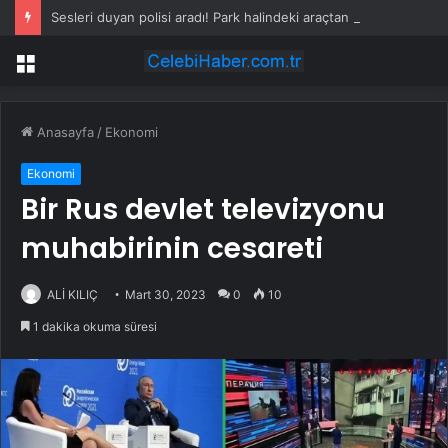
Sesleri duyan polisi aradı! Park halindeki araçtan vahşet çıktı
Menü
Anasayfa
/
Ekonomi
Ekonomi
Bir Rus devlet televizyonu
muhabirinin cesareti
ALİ KILIÇ
Mart 30, 2023
0
10
1 dakika okuma süresi