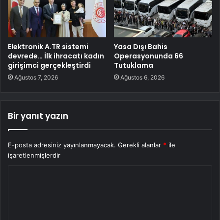
Elektronik A.TR sistemi
Yasa Dışı Bahis
devrede… İlk ihracatı kadın
Operasyonunda 66
girişimci gerçekleştirdi
Tutuklama
Ağustos 7, 2026
Ağustos 6, 2026
Bir yanıt yazın
E-posta adresiniz yayınlanmayacak.
Gerekli alanlar
*
ile
işaretlenmişlerdir
Y
o
r
u