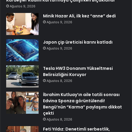
Kardeşler Kadını Kurtarmaya Çalışırken Bıçaklandı
Ağustos 9, 2026
Minik Hazar Ali, ilk kez “anne” dedi
Ağustos 9, 2026
Japon çip üreticisi karını katladı
Ağustos 9, 2026
Tesla HW3 Donanım Yükseltmesi
Belirsizliğini Koruyor
Ağustos 8, 2026
İbrahim Kutluay’ın aile tatili sonrası
Edvina Sponza görüntülendi!
Bengü’nün “Karma” paylaşımı dikkat
çekti
Ağustos 8, 2026
Feti Yıldız: Denetimli serbestlik,