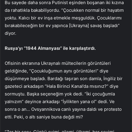
Bu sayede daha sonra Putinist eşinden boşanan iki kızına
da rahatlıkla bakabiliyordu. “Çocukken normal bir hayatım
yoktu. Kalıcı bir ev inşa etmekle meşguldük. Çocuklarımı
bırakabileceğim bir ev yapınca [Ukrayna] savaş başladı”
diyor.
Rusya’yı “1944 Almanyası” ile karşılaştırdı.
Ofisinin ekranına Ukraynalı mültecilerin görüntüleri
geldiğinde, “Çocukluğumun aynı görüntüleri” diye
düşünmeye başladı. Bardağı taşıran son damla, İngiliz bir
gazeteci arkadaşın “Hala Birinci Kanal’da mısınız?” diye
sormuştu. Başka seçeneğim yok dedi. “İki çocuğumla
yalnızım” deyince arkadaşı “İyilikten yana ol” dedi. Ve
sonra o an… Ovsyannikova canlı yayına daldı ve protesto
etti. Peki, o altı saniye buna değdi mi?
“Zor bir soru. Çünkü evimi, ailemi, ülkemi, her şeyimi