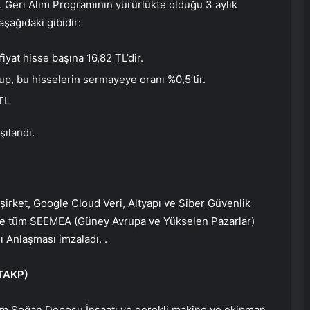
. Geri Alım Programının yürürlükte olduğu 3 aylık
şağıdaki gibidir:
iyat hisse başına 16,82 TL’dir.
up, bu hisselerin sermayeye oranı %0,5’tir.
TL
şılandı.
irket, Google Cloud Veri, Altyapı ve Siber Güvenlik
ere tüm SEEMEA (Güney Avrupa ve Yükselen Pazarlar)
ı Anlaşması imzaladı. .
TAKP
)
Ham Soğan Deposu İnşaatı ve gerekli makine ve ekipman