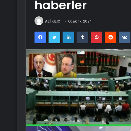
haberler
ALİ KILIÇ
Ocak 17, 2024
Facebook
Twitter
LinkedIn
Tumblr
Pinterest
Reddit