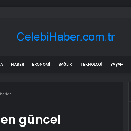
 Kadını Kurtarmaya Çalışırken Bıçaklandı
FA
HABER
EKONOMI
SAĞLIK
TEKNOLOJI
YAŞAM
berler
nden güncel