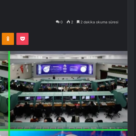
0
2
2 dakika okuma süresi
VKontakte
Odnoklassniki
Pocket