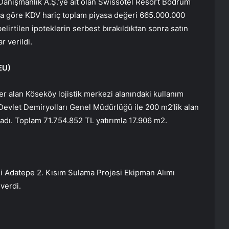
anışmanlık A.Ş.’ye ait olan Swissotel Resort Bodrum
na göre KDV hariç toplam piyasa değeri 665.000.000
irtilen ipoteklerin serbest bırakıldıktan sonra satın
 verildi.
EU
)
yer alan Köseköy lojistik merkezi alanındaki kullanım
Devlet Demiryolları Genel Müdürlüğü ile 200 m2’lik alan
ladı. Toplam 71.754.852 TL yatırımla 17.906 m2.
 Adatepe 2. Kısım Sulama Projesi Ekipman Alımı
 verdi.