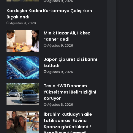
Ağustos 9, 2026
Kardeşler Kadını Kurtarmaya Çalışırken
Bıçaklandı
Ağustos 9, 2026
Minik Hazar Ali, ilk kez
“anne” dedi
Ağustos 9, 2026
Japon çip üreticisi karını
katladı
Ağustos 9, 2026
Tesla HW3 Donanım
Yükseltmesi Belirsizliğini
Koruyor
Ağustos 8, 2026
İbrahim Kutluay’ın aile
tatili sonrası Edvina
Sponza görüntülendi!