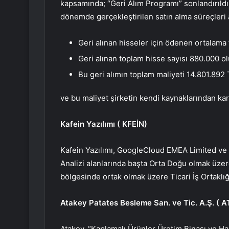
kapsamında; “Geri Alım Programı” sonlandırıldı
dönemde gerçekleştirilen satın alma süreçleri a
Geri alınan hisseler için ödenen ortalama f
Geri alınan toplam hisse sayısı 880.000 ol
Bu geri alımın toplam maliyeti 14.801.892 
ve bu maliyet şirketin kendi kaynaklarından kar
Kafein Yazılımı (
KFEİN
)
Kafein Yazılımı,
Google
Cloud EMEA Limited ve ş
Analizi alanlarında başta Orta Doğu olmak üz
bölgesinde ortak olmak üzere Ticari İş Ortaklığ
Atakey Patates Besleme San. ve Tic. A.Ş. (
A
Atakey, “Kaplamalı Ürünler Üretim Binası ve 