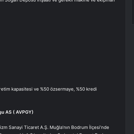
 üretim kapasitesi ve %50 özsermaye, %50 kredi
uşu AS (
AVPGY
)
zm Sanayi Ticaret A.Ş. Muğla’nın Bodrum İlçesi’nde