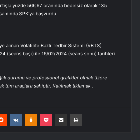
artışla yüzde 566,67 oranında bedelsiz olarak 135
apsamında SPK’ya başvurdu.
e alınan Volatilite Bazlı Tedbir Sistemi (VBTS)
24 (seans başı) ile 16/02/2024 (seans sonu) tarihleri ​​
sağlık durumu ve profesyonel grafikler olmak üzere
k tüm araçlara sahiptir. Katılmak
tıklamak
.
erest
Reddit
VKontakte
Odnoklassniki
Pocket
E-Posta ile paylaş
Yazdır