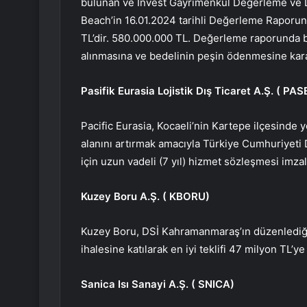
bulunan ve Invest Gayrimenkul Değerleme ve D
Beach’in 16.01.2024 tarihli Değerleme Raporu
TL’dir. 580.000.000 TL. Değerleme raporunda bel
alınmasına ve bedelinin peşin ödenmesine karar
Pasifik Eurasia Lojistik Dış Ticaret A.Ş. (
PAS
Pacific Eurasia, Kocaeli’nin Kartepe ilçesinde 
alanını artırmak amacıyla Türkiye Cumhuriyeti 
için uzun vadeli (7 yıl) hizmet sözleşmesi imza
Kuzey Boru A.Ş. (
KBORU
)
Kuzey Boru, DSİ Kahramanmaraş’ın düzenlediği
ihalesine katılarak en iyi teklifi 47 milyon TL’ye
Sanica Isı Sanayi A.Ş. (
SNICA
)