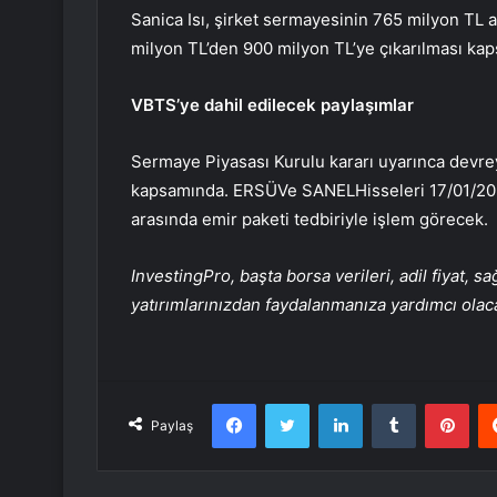
Sanica Isı, şirket sermayesinin 765 milyon TL 
milyon TL’den 900 milyon TL’ye çıkarılması k
VBTS’ye dahil edilecek paylaşımlar
Sermaye Piyasası Kurulu kararı uyarınca devrey
kapsamında.
ERSÜ
Ve
SANEL
Hisseleri 17/01/20
arasında emir paketi tedbiriyle işlem görecek.
InvestingPro, başta borsa verileri, adil fiyat, 
yatırımlarınızdan faydalanmanıza yardımcı olaca
Facebook
Twitter
LinkedIn
Tumblr
Pint
Paylaş