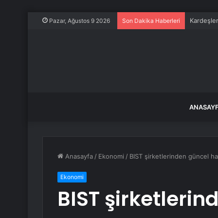
Kardeşler
Pazar, Ağustos 9 2026
Son Dakika Haberleri
ANASAY
Anasayfa
/
Ekonomi
/
BIST şirketlerinden güncel ha
Ekonomi
BIST şirketleri