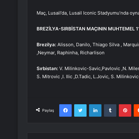
Maç, Lusail’da, Lusail Iconic Stadyumu’nda oyn
BREZİLYA-SIRBİSTAN MAÇININ MUHTEMEL 11’
Brezilya:
Alisson, Danilo, Thiago Silva , Marqu
,Neymar, Raphinha, Richarlison
Sırbistan:
V. Milinkovic-Savic,Pavlovic ,N. Mile
S. Mitrovic ,I. Ilic ,D.Tadic, L.Jovic, S. Milinkovi
Facebook
Twitter
LinkedIn
Tumblr
Pint
Paylaş