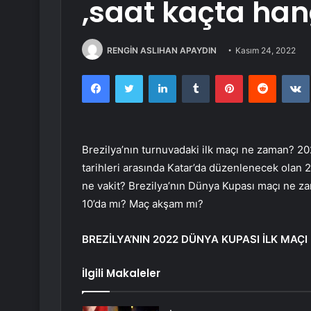
,saat kaçta ha
RENGİN ASLIHAN APAYDIN
Kasım 24, 2022
Facebook
Twitter
LinkedIn
Tumblr
Pinterest
Reddit
Brezilya’nın turnuvadaki ilk maçı ne zaman? 2
tarihleri arasında Katar’da düzenlenecek olan 2
ne vakit? Brezilya’nın Dünya Kupası maçı ne za
10’da mı? Maç akşam mı?
BREZİLYA’NIN 2022 DÜNYA KUPASI İLK MAÇ
İlgili Makaleler