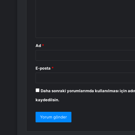
r
u
m
*
Ad
*
E-posta
*
Daha sonraki yorumlarımda kullanılması için adı
kaydedilsin.