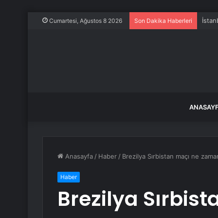
İstan
Cumartesi, Ağustos 8 2026
Son Dakika Haberleri
ANASAY
Anasayfa
/
Haber
/
Brezilya Sırbistan maçı ne zama
Haber
Brezilya Sırbis