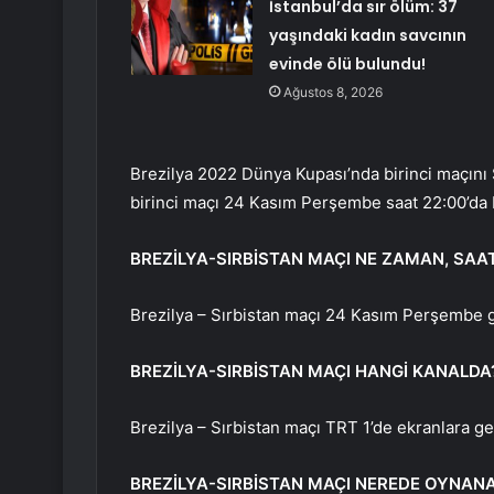
İstanbul’da sır ölüm: 37
yaşındaki kadın savcının
evinde ölü bulundu!
Ağustos 8, 2026
Brezilya 2022 Dünya Kupası’nda birinci maçını S
birinci maçı 24 Kasım Perşembe saat 22:00’da 
BREZİLYA-SIRBİSTAN MAÇI NE ZAMAN, SAA
Brezilya – Sırbistan maçı 24 Kasım Perşembe 
BREZİLYA-SIRBİSTAN MAÇI HANGİ KANALDA
Brezilya – Sırbistan maçı TRT 1’de ekranlara ge
BREZİLYA-SIRBİSTAN MAÇI NEREDE OYNAN