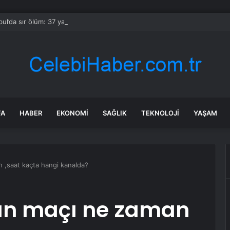
bul’da sır ölüm: 37 yaşındaki kadın savcının evinde ölü bulundu!
FA
HABER
EKONOMI
SAĞLIK
TEKNOLOJI
YAŞAM
n ,saat kaçta hangi kanalda?
tan maçı ne zaman