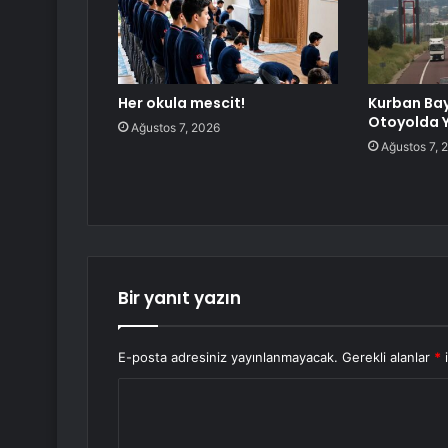
Her okula mescit!
Kurban Ba
Otoyolda 
Ağustos 7, 2026
Ağustos 7, 
Bir yanıt yazın
E-posta adresiniz yayınlanmayacak.
Gerekli alanlar
*
i
Y
o