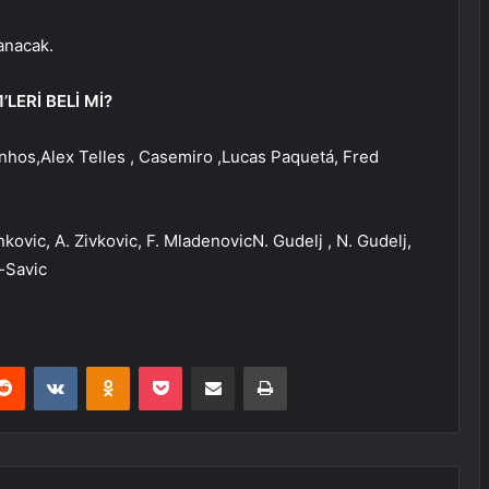
anacak.
LERİ BELİ Mİ?
inhos,Alex Telles , Casemiro ,Lucas Paquetá, Fred
nkovic, A. Zivkovic, F. MladenovicN. Gudelj , N. Gudelj,
c-Savic
erest
Reddit
VKontakte
Odnoklassniki
Pocket
E-Posta ile paylaş
Yazdır