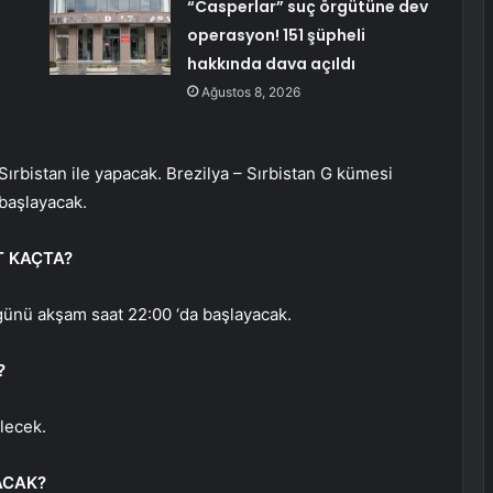
“Casperlar” suç örgütüne dev
operasyon! 151 şüpheli
hakkında dava açıldı
Ağustos 8, 2026
ırbistan ile yapacak. Brezilya – Sırbistan G kümesi
başlayacak.
T KAÇTA?
günü akşam saat 22:00 ‘da başlayacak.
?
lecek.
ACAK?