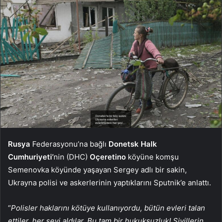
Rusya
Federasyonu’na bağlı
Donetsk Halk
Cumhuriyeti’
nin (DHC)
Oçeretino
köyüne komşu
Semenovka köyünde yaşayan Sergey adlı bir sakin,
Ukrayna polisi ve askerlerinin yaptıklarını Sputnik’e anlattı.
“
Polisler haklarını kötüye kullanıyordu, bütün evleri talan
ettiler, her şeyi aldılar. Bu tam bir hukuksuzluk! Sivillerin