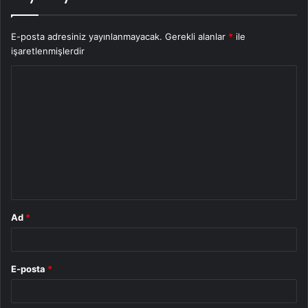
E-posta adresiniz yayınlanmayacak.
Gerekli alanlar
*
ile
işaretlenmişlerdir
Y
o
r
u
m
*
Ad
*
E-posta
*