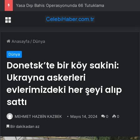
Yasa Dışı Bahis Operasyonunda 66 Tutuklama
Menü
Anasayfa
/
Dünya
Dünya
Donetsk’te bir köy sakini:
Ukrayna askerleri
evlerimizdeki her şeyi alıp
sattı
MEHMET HAZBİN KAZBEK
Mayıs 14, 2024
0
0
Bir dakikadan az