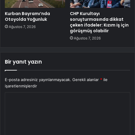
Kurban Bayramı’nda
CHP Kurultayı
Otoyolda Yoğunluk
soruşturmasında dikkat
çeken ifadeler: Kızım iş için
Ağustos 7, 2026
görüşmüş olabilir
Ağustos 7, 2026
Bir yanıt yazın
E-posta adresiniz yayınlanmayacak.
Gerekli alanlar
*
ile
işaretlenmişlerdir
Y
o
r
u
m