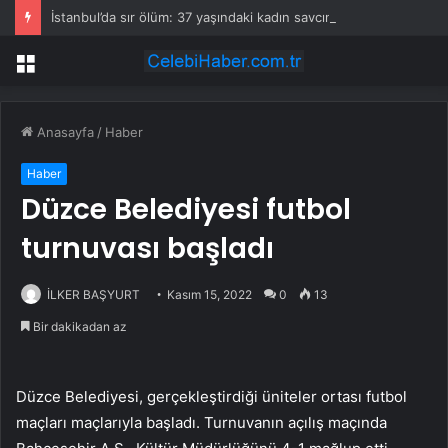
İstanbul’da sır ölüm: 37 yaşındaki kadın savcının evinde ölü bulundu!
Menü
Anasayfa
/
Haber
Haber
Düzce Belediyesi futbol
turnuvası başladı
İLKER BAŞYURT
Kasım 15, 2022
0
13
Bir dakikadan az
Düzce Belediyesi, gerçekleştirdiği üniteler ortası futbol
maçları maçlarıyla başladı. Turnuvanın açılış maçında