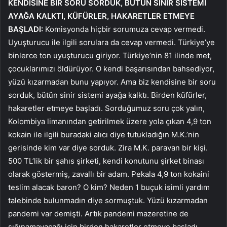
KENDİSİNE BİR SORU SORDUK, BÜTÜN SİNİR SİSTEMİ
AYAĞA KALKTI, KÜFÜRLER, HAKARETLER ETMEYE
BAŞLADI:
Komisyonda hiçbir sorumuza cevap vermedi.
Uyuşturucu ile ilgili sorulara da cevap vermedi. Türkiye’ye
binlerce ton uyuşturucu giriyor. Türkiye’nin 81 ilinde met,
çocuklarımızı öldürüyor. O kendi başarısından bahsediyor,
yüzü kızarmadan bunu yapıyor. Ama biz kendisine bir soru
sorduk, bütün sinir sistemi ayağa kalktı. Birden küfürler,
hakaretler etmeye başladı. Sorduğumuz soru çok yalın,
Kolombiya limanından getirilmek üzere yola çıkan 4,9 ton
kokain ile ilgili buradaki alıcı diye tutukladığın M.K.’nin
gerisinde kim var diye sorduk. Zira M.K. paravan bir kişi.
500 TL’lik bir şahıs şirketi, kendi konutunu şirket binası
olarak göstermiş, zavallı bir adam. Pekala 4,9 ton kokaini
teslim alacak baron? O kim? Neden 1 buçuk isimli yardım
talebinde bulunmadın diye sormuştuk. Yüzü kızarmadan
pandemi var demişti. Artık pandemi mazeretine de
sığınamayacağı için birden hakaretler etmeye başladı.