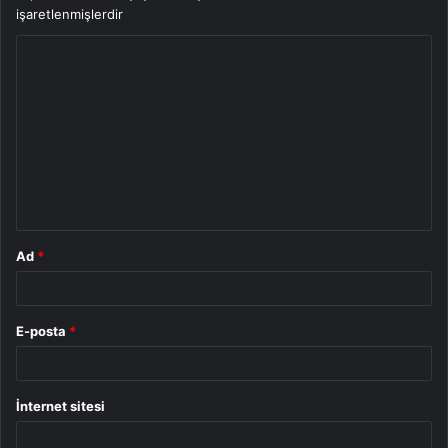
işaretlenmişlerdir
Y
o
r
u
m
*
Ad
*
E-posta
*
İnternet sitesi