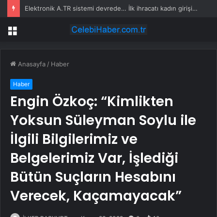
Elektronik A.TR sistemi devrede… İlk ihracatı kadın girişimci gerçekleştirdi
Menü
Anasayfa
/
Haber
Haber
Engin Özkoç: “Kimlikten
Yoksun Süleyman Soylu ile
İlgili Bilgilerimiz ve
Belgelerimiz Var, İşlediği
Bütün Suçların Hesabını
Verecek, Kaçamayacak”