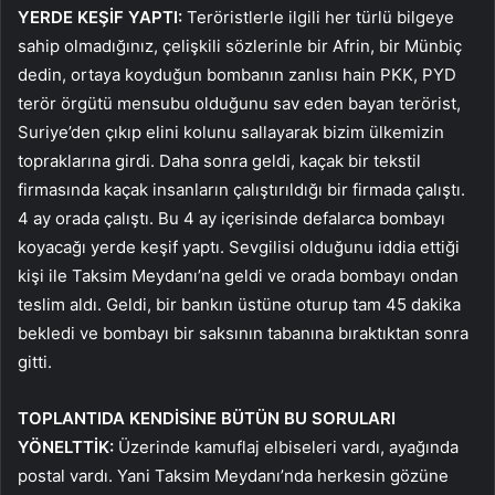
YERDE KEŞİF YAPTI:
Teröristlerle ilgili her türlü bilgeye
sahip olmadığınız, çelişkili sözlerinle bir Afrin, bir Münbiç
dedin, ortaya koyduğun bombanın zanlısı hain PKK, PYD
terör örgütü mensubu olduğunu sav eden bayan terörist,
Suriye’den çıkıp elini kolunu sallayarak bizim ülkemizin
topraklarına girdi. Daha sonra geldi, kaçak bir tekstil
firmasında kaçak insanların çalıştırıldığı bir firmada çalıştı.
4 ay orada çalıştı. Bu 4 ay içerisinde defalarca bombayı
koyacağı yerde keşif yaptı. Sevgilisi olduğunu iddia ettiği
kişi ile Taksim Meydanı’na geldi ve orada bombayı ondan
teslim aldı. Geldi, bir bankın üstüne oturup tam 45 dakika
bekledi ve bombayı bir saksının tabanına bıraktıktan sonra
gitti.
TOPLANTIDA KENDİSİNE BÜTÜN BU SORULARI
YÖNELTTİK:
Üzerinde kamuflaj elbiseleri vardı, ayağında
postal vardı. Yani Taksim Meydanı’nda herkesin gözüne