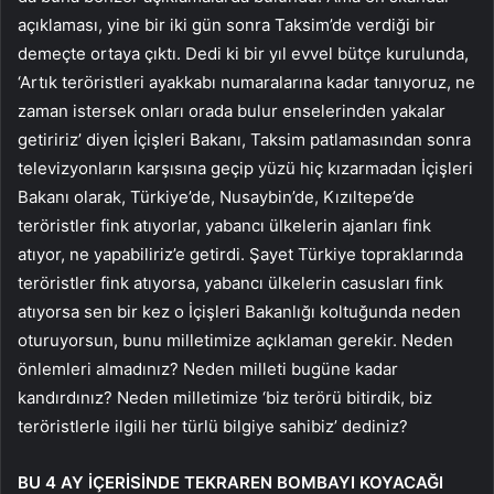
açıklaması, yine bir iki gün sonra Taksim’de verdiği bir
demeçte ortaya çıktı. Dedi ki bir yıl evvel bütçe kurulunda,
‘Artık teröristleri ayakkabı numaralarına kadar tanıyoruz, ne
zaman istersek onları orada bulur enselerinden yakalar
getiririz’ diyen İçişleri Bakanı, Taksim patlamasından sonra
televizyonların karşısına geçip yüzü hiç kızarmadan İçişleri
Bakanı olarak, Türkiye’de, Nusaybin’de, Kızıltepe’de
teröristler fink atıyorlar, yabancı ülkelerin ajanları fink
atıyor, ne yapabiliriz’e getirdi. Şayet Türkiye topraklarında
teröristler fink atıyorsa, yabancı ülkelerin casusları fink
atıyorsa sen bir kez o İçişleri Bakanlığı koltuğunda neden
oturuyorsun, bunu milletimize açıklaman gerekir. Neden
önlemleri almadınız? Neden milleti bugüne kadar
kandırdınız? Neden milletimize ‘biz terörü bitirdik, biz
teröristlerle ilgili her türlü bilgiye sahibiz’ dediniz?
BU 4 AY İÇERİSİNDE TEKRAREN BOMBAYI KOYACAĞI