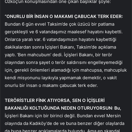
Özkoç’un konuşmasından öne çıkan başlıklar şöyle:
“ONURLU BİR İNSAN O MAKAMI ÇABUCAK TERK EDER:
Bundan 6 gün evvel Taksim’de çok üzücü bir patlama
gerçekleşti ve 6 vatandaşımız maalesef hayatını kaybetti.
Onlarca yaralı var. 6 vatandaşımızın hayatını kaybettiği
dakikalardan sonra İçişleri Bakanı, Taksim’de açıklama
yaptı. ‘Ben mahcubum’ dedi. İçişleri Bakanı, bir terör
olayından sonra şayet o terör saldırısını engelleyemediği
için, gerekli önlemleri alamadığı için mahcupsa, mahcupluk
kendi misyonunu layıkıyla yapmamak demektir, o vakit
onurlu bir insan o makamı çabucak terk eder.
TERÖRİSTLER FİNK ATIYORSA, SEN O İÇİŞLERİ
BAKANLIĞI KOLTUĞUNDA NEDEN OTURUYORSUN:
Bu,
İçişleri Bakanı için bir birinci değil. Bundan evvel Mersin
olayında da Kadıköy’de de ve buna benzer diğer olaylarda
da buna benzer açıklamalarda bulundu. Ama en skandal