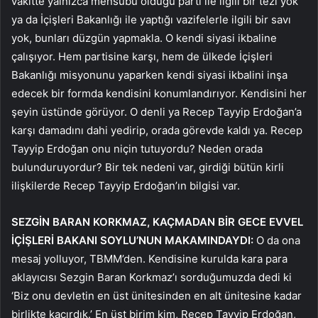
vakitte yalnızca mensubu olduğu parti ile ilgili bir tezi yok
ya da İçişleri Bakanlığı ile yaptığı vazifelerle ilgili bir savı
yok, bunları düzgün yapmakla. O kendi siyasi ikbaline
çalışıyor. Hem partisine karşı, hem de ülkede İçişleri
Bakanlığı misyonunu yaparken kendi siyasi ikbalini inşa
edecek bir formda kendisini konumlandırıyor. Kendisini her
şeyin üstünde görüyor. O denli ya Recep Tayyip Erdoğan’a
karşı damadını dahi yedirip, orada görevde kaldı ya. Recep
Tayyip Erdoğan onu niçin tutuyordu? Neden orada
bulunduruyordur? Bir tek nedeni var, girdiği bütün kirli
ilişkilerde Recep Tayyip Erdoğan’ın bilgisi var.
SEZGİN BARAN KORKMAZ, KAÇMADAN BİR GECE EVVEL
İÇİŞLERİ BAKANI SOYLU’NUN MAKAMINDAYDI:
O da ona
mesaj yolluyor, TBMM’den. Kendisine kurulda kara para
aklayıcısı Sezgin Baran Korkmaz’ı sorduğumuzda dedi ki
‘Biz onu devletin en üst ünitesinden en alt ünitesine kadar
birlikte kaçırdık.’ En üst birim kim, Recep Tayyip Erdoğan,