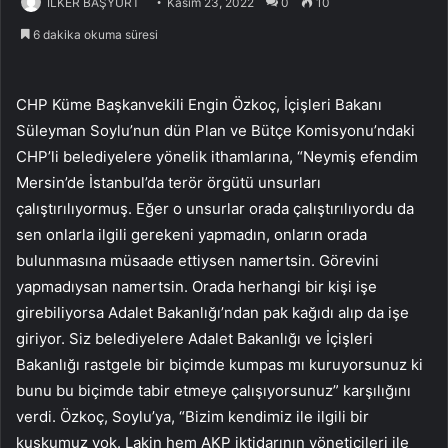
İLKER BAŞYURT
Kasım 23, 2022
0
10
6 dakika okuma süresi
CHP Küme Başkanvekili Engin Özkoç, İçişleri Bakanı
Süleyman Soylu’nun dün Plan ve Bütçe Komisyonu’ndaki
CHP’li belediyelere yönelik ithamlarına, “Neymiş efendim
Mersin’de İstanbul’da terör örgütü unsurları
çalıştırılıyormuş. Eğer o unsurlar orada çalıştırılıyordu da
sen onlarla ilgili gerekeni yapmadın, onların orada
bulunmasına müsaade ettiysen namertsin. Görevini
yapmadıysan namertsin. Orada herhangi bir kişi işe
girebiliyorsa Adalet Bakanlığı’ndan pak kağıdı alıp da işe
giriyor. Siz belediyelere Adalet Bakanlığı ve İçişleri
Bakanlığı rastgele bir biçimde kumpas mı kuruyorsunuz ki
bunu bu biçimde tabir etmeye çalışıyorsunuz” karşılığını
verdi. Özkoç, Soylu’ya, “Bizim kendimiz ile ilgili bir
kuşkumuz yok. Lakin hem AKP iktidarının yöneticileri ile