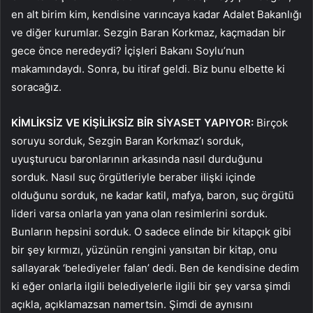
en alt birim kim, kendisine varıncaya kadar Adalet Bakanlığı
ve diğer kurumlar. Sezgin Baran Korkmaz, kaçmadan bir
gece önce neredeydi? İçişleri Bakanı Soylu’nun
makamındaydı. Sonra, bu itiraf geldi. Biz bunu elbette ki
soracağız.
KİMLİKSİZ VE KİŞİLİKSİZ BİR SİYASET YAPIYOR:
Birçok
soruyu sorduk, Sezgin Baran Korkmaz’ı sorduk,
uyuşturucu baronlarının arkasında nasıl durduğunu
sorduk. Nasıl suç örgütleriyle beraber ilişki içinde
olduğunu sorduk, ne kadar katil, mafya, baron, suç örgütü
lideri varsa onlarla yan yana olan resimlerini sorduk.
Bunların hepsini sorduk. O sadece elinde bir kitapçık gibi
bir şey kırmızı, yüzünün rengini yansıtan bir kitap, onu
sallayarak ‘belediyeler falan’ dedi. Ben de kendisine dedim
ki eğer onlarla ilgili belediyelerle ilgili bir şey varsa şimdi
açıkla, açıklamazsan namertsin. Şimdi de aynısını