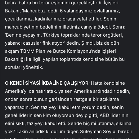
batıra batıra bu terör eylemini gerçekleştirdi. İçişleri
Bakanı, ‘Mahcubuz’ dedi. 6 vatandaşımız evlatlarımız,
çocuklarımız, kadınlarımız orada vefat ettiler. Senin
mahcubiyetinin bedelini milletimiz canıyla ödedi. Sonra
‘Ben ne yapayım, Türkiye topraklarında terör örgütleri,
yabancı casuslar fink atıyor’ dedin. Şimdi, biz de dün
akşam TBMM Plan ve Bütçe Komisyonu’nda İçişleri
Bakanlığı ile ilgili yapılan toplantıda kendisine bütün bu
soruları yönelttik.
O KENDİ SİYASİ İKBALİNE ÇALIŞIYOR:
Hatta kendisine
Amerika’yı da hatırlattık. ya sen Amerika ardındadır dedin,
ondan sonra bunun gerisinden rastgele bir açıklama
yapamadın. Sen taziyeyi kabul etmiyorum dedin, senin
genel liderin sen kim oluyorsun deyip gitti, ABD liderinin
elini sıktı, taziyeyi kabul etti. Sende hiç mi utanma, sıkılma
yok? Lakin anladık ki durum diğer. Süleyman Soylu, birebir