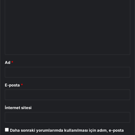
Y
o
r
u
m
*
Ad
*
E-posta
*
İnternet sitesi
Daha sonraki yorumlarımda kullanılması için adım, e-posta