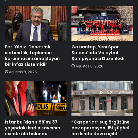
Feti Yıldız: Denetimli
Gaziantep, Yeni Spor
serbestlik, toplumun
Salonu’nda Voleybol
korunmasını amaçlayan
Şampiyonası Düzenledi
bir infaz sistemidir
Ağustos 8, 2026
Ağustos 8, 2026
İstanbul’da sır ölüm: 37
“Casperlar” suç örgütüne
yaşındaki kadın savcının
dev operasyon! 151 şüpheli
evinde ölü bulundu!
hakkında dava açıldı