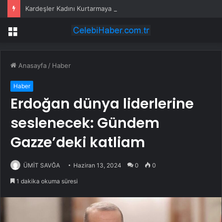
Kardeşler Kadını Kurtarmaya Çalışırken Bıçaklandı
Menü
Anasayfa
/
Haber
Haber
Erdoğan dünya liderlerine
seslenecek: Gündem
Gazze’deki katliam
ÜMİT SAVĞA
Haziran 13, 2024
0
0
1 dakika okuma süresi