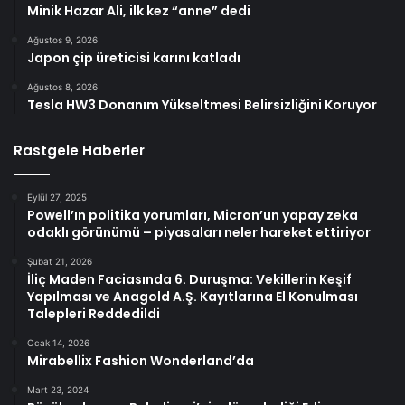
Minik Hazar Ali, ilk kez “anne” dedi
Ağustos 9, 2026
Japon çip üreticisi karını katladı
Ağustos 8, 2026
Tesla HW3 Donanım Yükseltmesi Belirsizliğini Koruyor
Rastgele Haberler
Eylül 27, 2025
Powell’ın politika yorumları, Micron’un yapay zeka
odaklı görünümü – piyasaları neler hareket ettiriyor
Şubat 21, 2026
İliç Maden Faciasında 6. Duruşma: Vekillerin Keşif
Yapılması ve Anagold A.Ş. Kayıtlarına El Konulması
Talepleri Reddedildi
Ocak 14, 2026
Mirabellix Fashion Wonderland’da
Mart 23, 2024