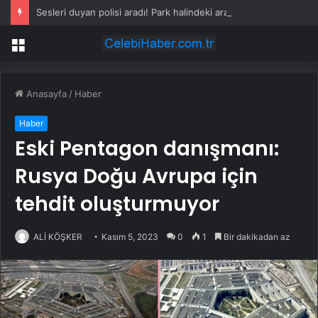
Sesleri duyan polisi aradı! Park halindeki araçtan vahşet çıktı
Menü
Anasayfa
/
Haber
Haber
Eski Pentagon danışmanı:
Rusya Doğu Avrupa için
tehdit oluşturmuyor
ALİ KÖŞKER
Kasım 5, 2023
0
1
Bir dakikadan az