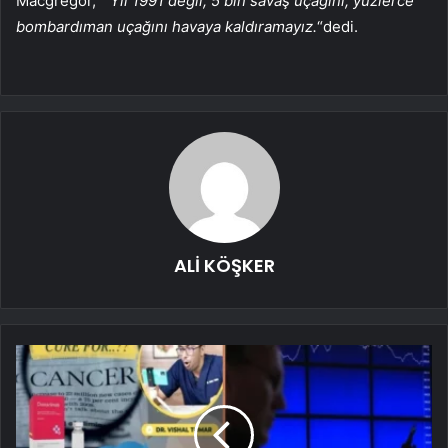
Macgregor, “
Yıl 1991 değil, 5 bin savaş uçağını, yüzlerce
bombardıman uçağını havaya kaldıramayız.
“dedi.
ALİ KÖŞKER