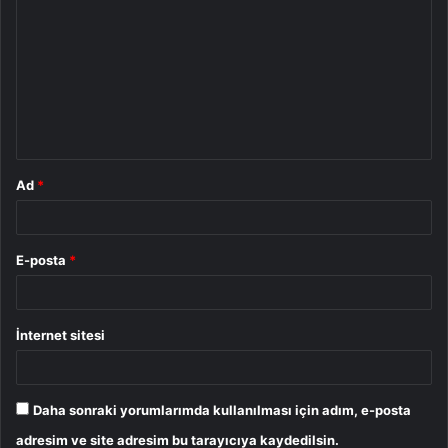
o
r
u
m
*
Ad
*
E-posta
*
İnternet sitesi
Daha sonraki yorumlarımda kullanılması için adım, e-posta
adresim ve site adresim bu tarayıcıya kaydedilsin.