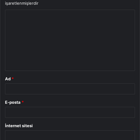
işaretlenmişlerdir
Y
o
r
u
m
*
Ad
*
E-posta
*
İnternet sitesi