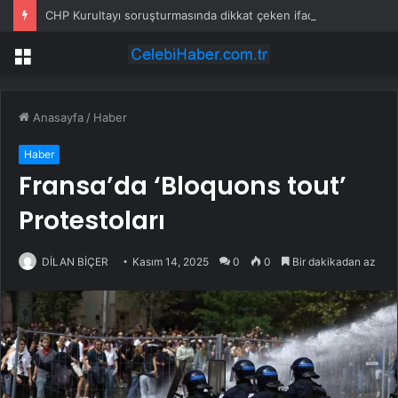
CHP Kurultayı soruşturmasında dikkat çeken ifadeler: Kızım iş için görüşmüş olabilir
Menü
Anasayfa
/
Haber
Haber
Fransa’da ‘Bloquons tout’
Protestoları
DİLAN BİÇER
Kasım 14, 2025
0
0
Bir dakikadan az