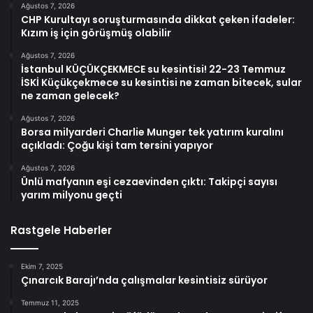
Ağustos 7, 2026
CHP Kurultayı soruşturmasında dikkat çeken ifadeler:
Kızım iş için görüşmüş olabilir
Ağustos 7, 2026
İstanbul KÜÇÜKÇEKMECE su kesintisi! 22-23 Temmuz
İSKİ Küçükçekmece su kesintisi ne zaman bitecek, sular
ne zaman gelecek?
Ağustos 7, 2026
Borsa milyarderi Charlie Munger tek yatırım kuralını
açıkladı: Çoğu kişi tam tersini yapıyor
Ağustos 7, 2026
Ünlü mafyanın eşi cezaevinden çıktı: Takipçi sayısı
yarım milyonu geçti
Rastgele Haberler
Ekim 7, 2025
Çınarcık Barajı’nda çalışmalar kesintisiz sürüyor
Temmuz 11, 2025