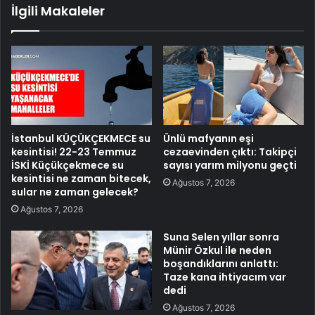
İlgili Makaleler
İstanbul KÜÇÜKÇEKMECE su
Ünlü mafyanın eşi
kesintisi! 22-23 Temmuz
cezaevinden çıktı: Takipçi
İSKİ Küçükçekmece su
sayısı yarım milyonu geçti
kesintisi ne zaman bitecek,
Ağustos 7, 2026
sular ne zaman gelecek?
Ağustos 7, 2026
Suna Selen yıllar sonra
Münir Özkul ile neden
boşandıklarını anlattı:
Taze kana ihtiyacım var
dedi
Ağustos 7, 2026