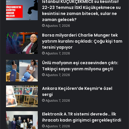
İstanbul KÜÇÜKÇEKMECE su kesintisi!
22-23 Temmuz İSKİ Küçükçekmece su
kesintisi ne zaman bitecek, sular ne
zaman gelecek?
Ağustos 7, 2026
Borsa milyarderi Charlie Munger tek
yatırım kuralını açıkladı: Çoğu kişi tam
tersini yapıyor
Ağustos 7, 2026
Ünlü mafyanın eşi cezaevinden çıktı:
Takipçi sayısı yarım milyonu geçti
Ağustos 7, 2026
Ankara Keçiören’de Keşmir’e özel
sergi
Ağustos 7, 2026
Elektronik A.TR sistemi devrede… İlk
ihracatı kadın girişimci gerçekleştirdi
Ağustos 7, 2026