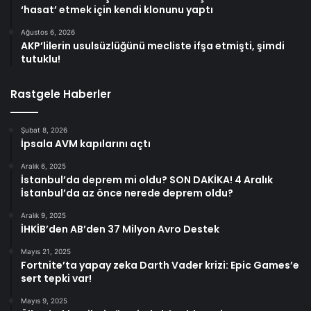
‘hasat’ etmek için kendi klonunu yaptı
Ağustos 6, 2026
AKP’lilerin usulsüzlüğünü mecliste ifşa etmişti, şimdi
tutuklu!
Rastgele Haberler
Şubat 8, 2026
İpsala AVM kapılarını açtı
Aralık 6, 2025
İstanbul’da deprem mi oldu? SON DAKİKA! 4 Aralık
İstanbul’da az önce nerede deprem oldu?
Aralık 9, 2025
İHKİB’den AB’den 37 Milyon Avro Destek
Mayıs 21, 2025
Fortnite’ta yapay zeka Darth Vader krizi: Epic Games’e
sert tepki var!
Mayıs 9, 2025