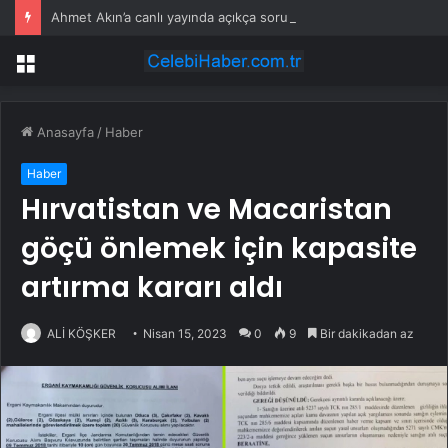
Ahmet Akın’a canlı yayında açıkça soruldu: Kılıçdaroğlu ile devam edecek misiniz?
Menü
Anasayfa
/
Haber
Haber
Hırvatistan ve Macaristan
göçü önlemek için kapasite
artırma kararı aldı
ALİ KÖŞKER
Nisan 15, 2023
0
9
Bir dakikadan az