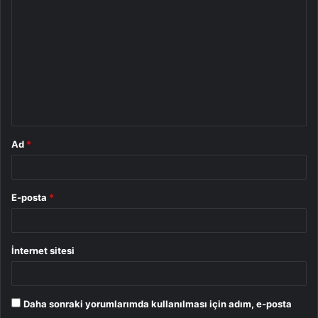
o
r
u
m
*
Ad
*
E-posta
*
İnternet sitesi
Daha sonraki yorumlarımda kullanılması için adım, e-posta