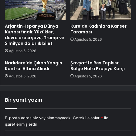
Arjantin-İspanya Dünya
Küre’de Kadınlara Kanser
Kupası finali: Yüzükler,
Taraması
devre arası şovu, Trump ve
Ağustos 5, 2026
2 milyon dolarlık bilet
Ağustos 5, 2026
Narlıdere’de Çıkan Yangın
Şavşat’ta Res Tepkisi:
Kontrol Altına Alındı
Bölge Halkı Projeye Karşı
Ağustos 5, 2026
Ağustos 5, 2026
Bir yanıt yazın
E-posta adresiniz yayınlanmayacak.
Gerekli alanlar
*
ile
işaretlenmişlerdir
Y