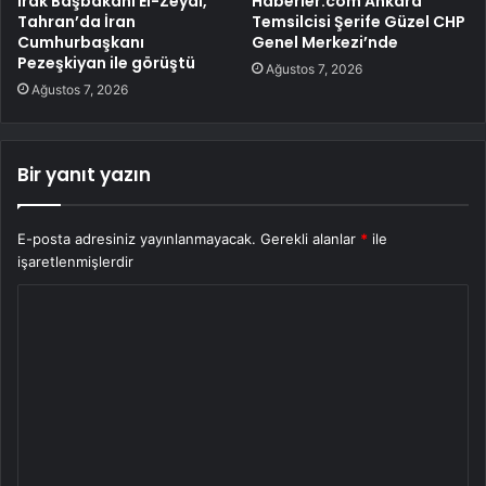
Irak Başbakanı El-Zeydi,
Haberler.com Ankara
Tahran’da İran
Temsilcisi Şerife Güzel CHP
Cumhurbaşkanı
Genel Merkezi’nde
Pezeşkiyan ile görüştü
Ağustos 7, 2026
Ağustos 7, 2026
Bir yanıt yazın
E-posta adresiniz yayınlanmayacak.
Gerekli alanlar
*
ile
işaretlenmişlerdir
Y
o
r
u
m
*