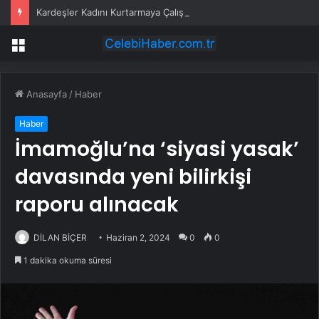
Kardeşler Kadını Kurtarmaya Çalışırken Bıçaklandı
Menü
Anasayfa
/
Haber
Haber
İmamoğlu’na ‘siyasi yasak’
davasında yeni bilirkişi
raporu alınacak
DİLAN BİÇER
Haziran 2, 2024
0
0
1 dakika okuma süresi