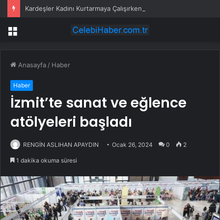
Kardeşler Kadını Kurtarmaya Çalışırken Bıçaklandı
Menü
Anasayfa
/
Haber
Haber
İzmit’te sanat ve eğlence
atölyeleri başladı
RENGİN ASLIHAN APAYDIN
Ocak 26, 2024
0
2
1 dakika okuma süresi