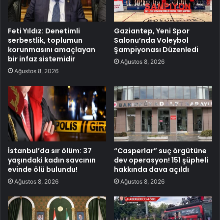
Feti Yıldız: Denetimli
Gaziantep, Yeni Spor
serbestlik, toplumun
Salonu’nda Voleybol
korunmasını amaçlayan
Şampiyonası Düzenledi
bir infaz sistemidir
Ağustos 8, 2026
Ağustos 8, 2026
İstanbul’da sır ölüm: 37
“Casperlar” suç örgütüne
yaşındaki kadın savcının
dev operasyon! 151 şüpheli
evinde ölü bulundu!
hakkında dava açıldı
Ağustos 8, 2026
Ağustos 8, 2026