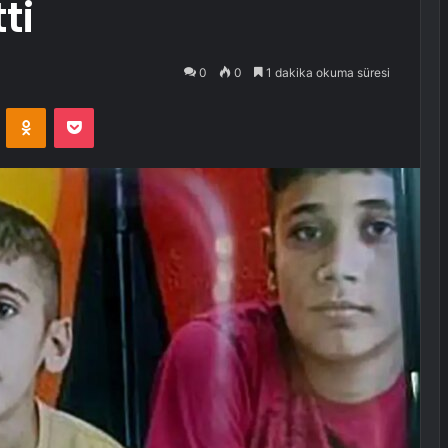
ti
0
0
1 dakika okuma süresi
VKontakte
Odnoklassniki
Pocket