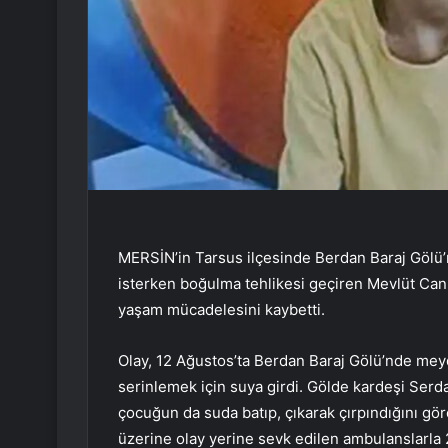
MERSİN’in Tarsus ilçesinde Berdan Baraj Gölü’n
isterken boğulma tehlikesi geçiren Mevlüt Can
yaşam mücadelesini kaybetti.
Olay, 12 Ağustos’ta Berdan Baraj Gölü’nde meyda
serinlemek için suya girdi. Gölde kardeşi Serdar
çocuğun da suda batıp, çıkarak çırpındığını göre
üzerine olay yerine sevk edilen ambulanslarla 2