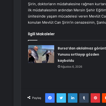
Şirin, doktorların müdahalesine rağmen kurtarıl
ilk müdahalesinin ardından Mersin Şehir Eğiti
ünitesinde yaşam mücadelesi veren Mevlüt Can 
konulan Mevlüt Can Şirin’in cenazesinin, Şanlıu
İlgili Makaleler
Bursa’dan akılalmaz görünt
Yunusu sırtlayıp gözden
kayboldu
Ağustos 6, 2026
Facebook
Twitter
LinkedIn
Tumblr
Pint
Paylaş