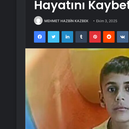
Hayatını Kaybet
MEHMET HAZBİN KAZBEK
Ekim 3, 2025
Facebook
Twitter
LinkedIn
Tumblr
Pinterest
Reddit