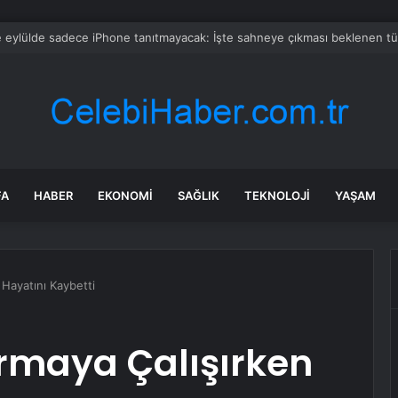
’dan akılalmaz görüntü! Yunusu sırtlayıp gözden kayboldu
FA
HABER
EKONOMI
SAĞLIK
TEKNOLOJI
YAŞAM
 Hayatını Kaybetti
rmaya Çalışırken