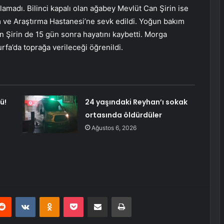
amadı. Bilinci kapalı olan ağabey Mevlüt Can Şirin ise
m ve Araştırma Hastanesi’ne sevk edildi. Yoğun bakım
Şirin de 15 gün sonra hayatını kaybetti. Morga
rfa’da toprağa verileceği öğrenildi.
ü!
24 yaşındaki Reyhan’ı sokak
ortasında öldürdüler
Ağustos 6, 2026
erest
Reddit
VKontakte
Odnoklassniki
Pocket
E-Posta ile paylaş
Yazdır