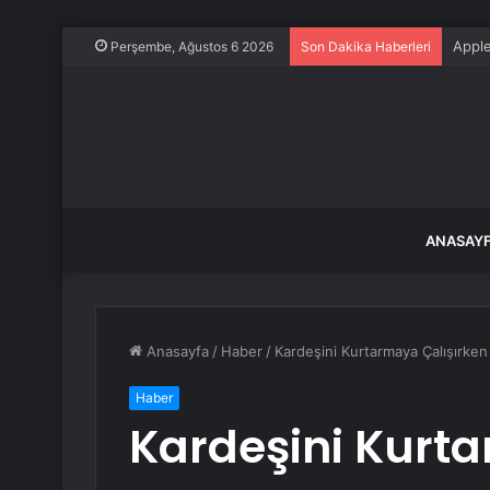
Bursa
Perşembe, Ağustos 6 2026
Son Dakika Haberleri
ANASAY
Anasayfa
/
Haber
/
Kardeşini Kurtarmaya Çalışırken
Haber
Kardeşini Kurta