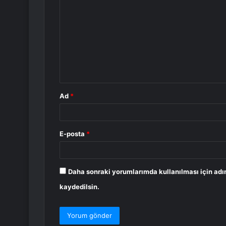
o
r
u
m
*
Ad
*
E-posta
*
Daha sonraki yorumlarımda kullanılması için adı
kaydedilsin.