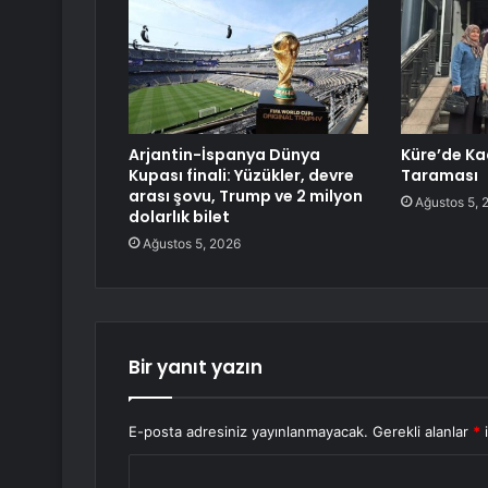
Arjantin-İspanya Dünya
Küre’de Ka
Kupası finali: Yüzükler, devre
Taraması
arası şovu, Trump ve 2 milyon
Ağustos 5, 
dolarlık bilet
Ağustos 5, 2026
Bir yanıt yazın
E-posta adresiniz yayınlanmayacak.
Gerekli alanlar
*
i
Y