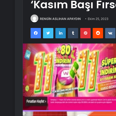
‘Kasım Başı Fırs
RENGİN ASLIHAN APAYDIN
Ekim 25, 2023
Facebook
Twitter
LinkedIn
Tumblr
Pinterest
Reddit