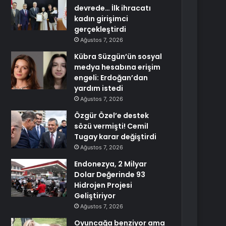
devrede… İlk ihracatı
kadın girişimci
gerçekleştirdi
Ağustos 7, 2026
Kübra Süzgün’ün sosyal
medya hesabına erişim
engeli: Erdoğan’dan
yardım istedi
Ağustos 7, 2026
Özgür Özel’e destek
sözü vermişti! Cemil
Tugay karar değiştirdi
Ağustos 7, 2026
Endonezya, 2 Milyar
Dolar Değerinde 93
Hidrojen Projesi
Geliştiriyor
Ağustos 7, 2026
Oyuncağa benziyor ama