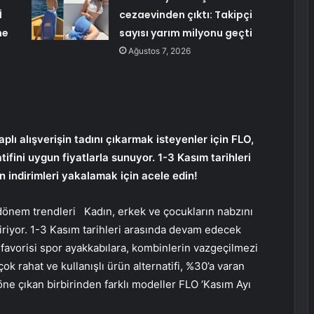
İ
cezaevinden çıktı: Takipçi
ne
sayısı yarım milyonu geçti
Ağustos 7, 2026
lı alışverişin tadını çıkarmak isteyenler için FLO,
ifini uygun fiyatlarla sunuyor. 1-3 Kasım tarihleri ​​
indirimleri yakalamak için acele edin!
dönem trendleri
Kadın, erkek ve çocukların nabzını
iriyor. 1-3 Kasım tarihleri ​​arasında devam edecek
favorisi spor ayakkabılara, kombinlerin vazgeçilmezi
ok rahat ve kullanışlı ürün alternatifi, %30’a varan
 öne çıkan birbirinden farklı modeller FLO ‘Kasım Ayı