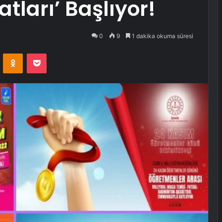
atları’ Başlıyor!
0
9
1 dakika okuma süresi
VKontakte
Odnoklassniki
Pocket