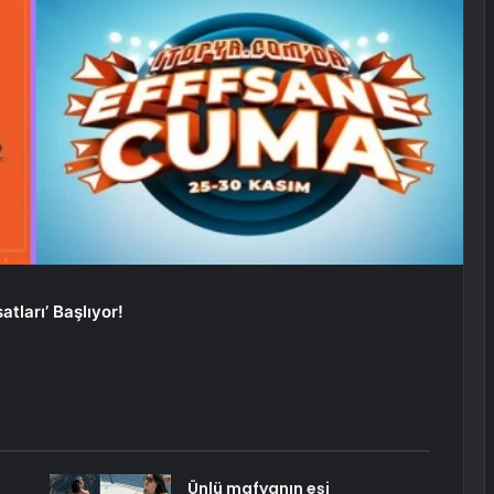
atları’ Başlıyor!
Ünlü mafyanın eşi