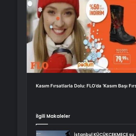
Kasım Fırsatlarla Dolu: FLO’da ‘Kasım Başı Fırs
İlgili Makaleler
İstanbul KÜÇÜKÇEKMECE su