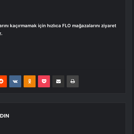
arını kaçırmamak için hızlıca FLO mağazalarını ziyaret
z.
erest
Reddit
VKontakte
Odnoklassniki
Pocket
E-Posta ile paylaş
Yazdır
DIN