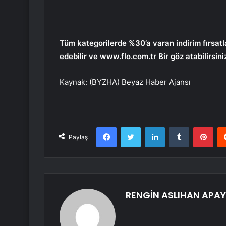
Tüm kategorilerde %30’a varan indirim fırsatl
edebilir ve
www.flo.com.tr
Bir göz atabilirsini
Kaynak: (BYZHA) Beyaz Haber Ajansı
Facebook
Twitter
LinkedIn
Tumblr
Pint
Paylaş
RENGİN ASLIHAN APAY