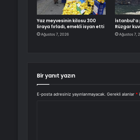
Yaz meyvesinin kilosu 300
İstanbul’a 
liraya fırladı, emekli isyan etti
Rüzgar kuv
Ağustos 7, 2026
Ağustos 7, 
Bir yanıt yazın
E-posta adresiniz yayınlanmayacak.
Gerekli alanlar
*
i
Y
o
r
u