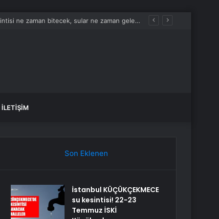
İstanbul KÜÇÜKÇEKMECE su kesintisi! 22-23 Temmuz İSKİ Küçükçekmece su kesintisi ne zaman bitecek, sular ne zaman gelecek?
İLETIŞIM
Son Eklenen
İstanbul KÜÇÜKÇEKMECE
su kesintisi! 22-23
Temmuz İSKİ