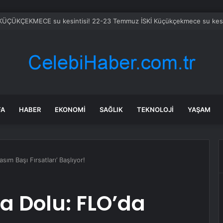
FA
HABER
EKONOMI
SAĞLIK
TEKNOLOJI
YAŞAM
sım Başı Fırsatları’ Başlıyor!
la Dolu: FLO’da