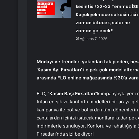
kesintisi! 22-23 Temmuz İSK
Küçükçekmece su kesintisi 
zaman bitecek, sular ne
zaman gelecek?
Ağustos 7, 2026
Modayı ve trendleri yakından takip eden, hesap
‘Kasım Ayı Fırsatları’ ile pek çok model alternat
arasında FLO online mağazasında %30’a varan 
FLO,
“Kasım Başı Fırsatları”
kampanyayla yeni 
tutan en şık ve konforlu modelleri bir araya get
kampanya ile bot ve botlardan tüm dönemlerin 
çantalardan içinizi ısıtacak montlara kadar pek ç
indirimlerle sunuluyor. Konforu ve rahatlığıyla
Fırsatları’nda sizi bekliyor!