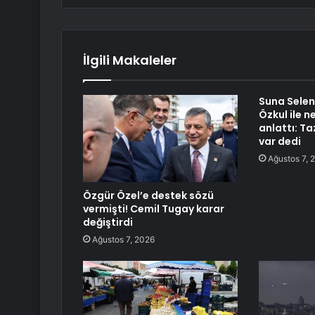
İlgili Makaleler
Suna Selen 
Özkul ile 
anlattı: T
var dedi
Ağustos 7, 
Özgür Özel’e destek sözü
vermişti! Cemil Tugay karar
değiştirdi
Ağustos 7, 2026