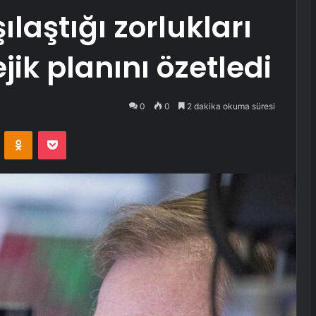
ılaştığı zorlukları
jik planını özetledi
0
0
2 dakika okuma süresi
VKontakte
Odnoklassniki
Pocket