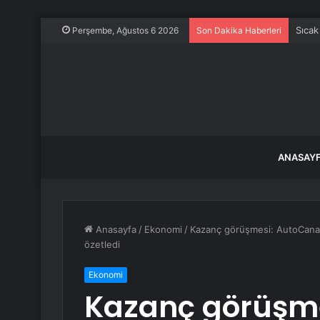
Sıcak
Perşembe, Ağustos 6 2026
Son Dakika Haberleri
ANASAY
Anasayfa
/
Ekonomi
/
Kazanç görüşmesi: AutoCanada i
özetledi
Ekonomi
Kazanç görüşm