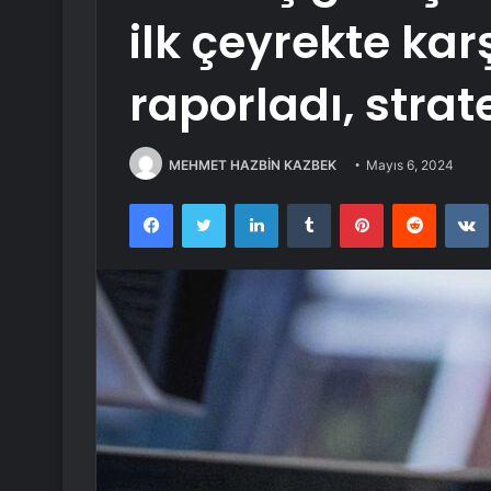
ilk çeyrekte karş
raporladı, strate
MEHMET HAZBİN KAZBEK
Mayıs 6, 2024
Facebook
Twitter
LinkedIn
Tumblr
Pinterest
Reddit