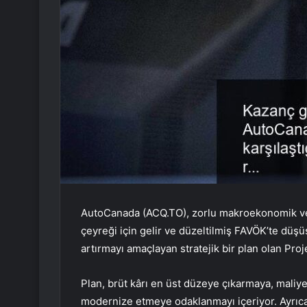
AutoCanada (ACQ.TO), zorlu makroekonomik ve p
çeyreği için gelir ve düzeltilmiş FAVÖK’te düşü
artırmayı amaçlayan stratejik bir plan olan Proj
Plan, brüt kârı en üst düzeye çıkarmaya, maliy
modernize etmeye odaklanmayı içeriyor. Ayrıca 