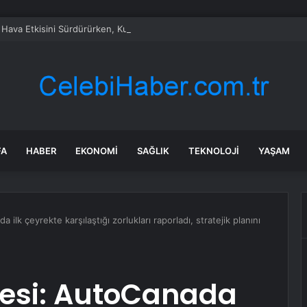
 Hava Etkisini Sürdürürken, Kuzey ve Doğuda Yerel Sağanak Bekleniyor
FA
HABER
EKONOMI
SAĞLIK
TEKNOLOJI
YAŞAM
lk çeyrekte karşılaştığı zorlukları raporladı, stratejik planını
esi: AutoCanada