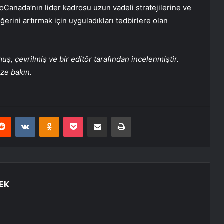
toCanada’nın lider kadrosu uzun vadeli stratejilerine ve
rini artırmak için uyguladıkları tedbirlere olan
, çevrilmiş ve bir editör tarafından incelenmiştir.
üze bakın.
erest
Reddit
VKontakte
Odnoklassniki
Pocket
E-Posta ile paylaş
Yazdır
EK