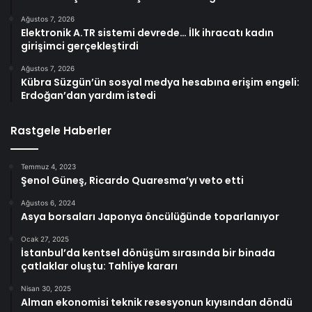
Ağustos 7, 2026
Elektronik A.TR sistemi devrede… İlk ihracatı kadın
girişimci gerçekleştirdi
Ağustos 7, 2026
Kübra Süzgün’ün sosyal medya hesabına erişim engeli:
Erdoğan’dan yardım istedi
Rastgele Haberler
Temmuz 4, 2023
Şenol Güneş, Ricardo Quaresma’yı veto etti
Ağustos 6, 2024
Asya borsaları Japonya öncülüğünde toparlanıyor
Ocak 27, 2025
İstanbul’da kentsel dönüşüm sırasında bir binada
çatlaklar oluştu: Tahliye kararı
Nisan 30, 2025
Alman ekonomisi teknik resesyonun kıyısından döndü