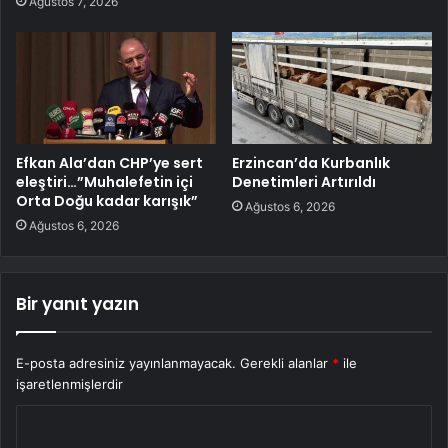
Ağustos 7, 2026
Efkan Ala’dan CHP’ye sert
Erzincan’da Kurbanlık
eleştiri…”Muhalefetin içi
Denetimleri Artırıldı
Orta Doğu kadar karışık”
Ağustos 6, 2026
Ağustos 6, 2026
Bir yanıt yazın
E-posta adresiniz yayınlanmayacak.
Gerekli alanlar
*
ile
işaretlenmişlerdir
Y