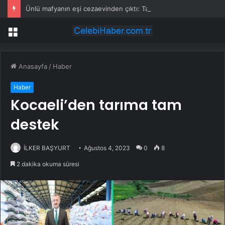
Ünlü mafyanın eşi cezaevinden çıktı: Takipçi sayısı yarım milyonu geçti
Menü
Anasayfa
/
Haber
Haber
Kocaeli’den tarıma tam
destek
İLKER BAŞYURT
Ağustos 4, 2023
0
8
2 dakika okuma süresi