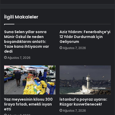
İlgili Makaleler
Suna Selen yıllar sonra
Aziz Yıldırım: Fenerbahçe’yi
Münir Özkul ile neden
12 Yıldır Durdurmak İçin
boşandıklarını anlattı:
Geliyorum
Taze kana ihtiyacım var
Ağustos 7, 2026
dedi
Ağustos 7, 2026
Yaz meyvesinin kilosu 300
İstanbul’a poyraz uyarısı:
liraya fırladı, emekli isyan
Rüzgar kuvvetlenecek!
etti
Ağustos 7, 2026