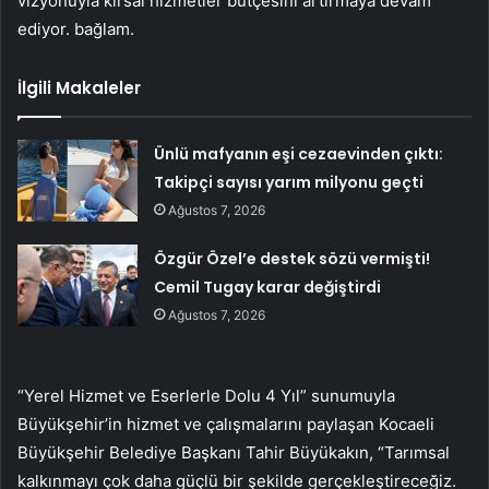
vizyonuyla kırsal hizmetler bütçesini artırmaya devam
ediyor. bağlam.
İlgili Makaleler
Ünlü mafyanın eşi cezaevinden çıktı:
Takipçi sayısı yarım milyonu geçti
Ağustos 7, 2026
Özgür Özel’e destek sözü vermişti!
Cemil Tugay karar değiştirdi
Ağustos 7, 2026
“Yerel Hizmet ve Eserlerle Dolu 4 Yıl” sunumuyla
Büyükşehir’in hizmet ve çalışmalarını paylaşan Kocaeli
Büyükşehir Belediye Başkanı Tahir Büyükakın, “Tarımsal
kalkınmayı çok daha güçlü bir şekilde gerçekleştireceğiz.