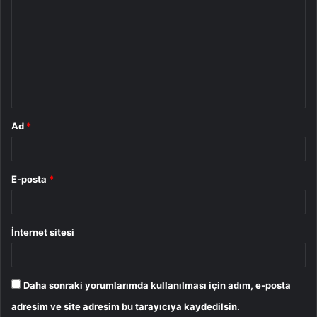
o
r
u
m
*
Ad
*
E-posta
*
İnternet sitesi
Daha sonraki yorumlarımda kullanılması için adım, e-posta
adresim ve site adresim bu tarayıcıya kaydedilsin.