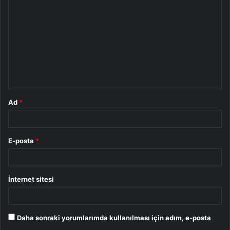
o
r
u
m
*
Ad
*
E-posta
*
İnternet sitesi
Daha sonraki yorumlarımda kullanılması için adım, e-posta