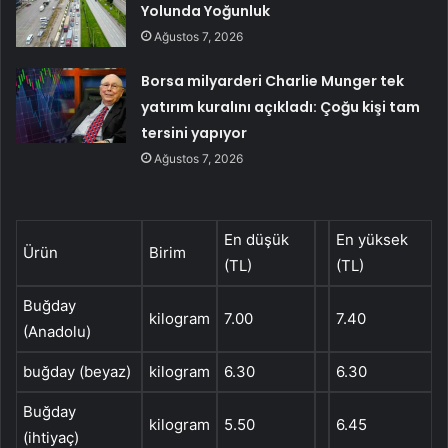
Yolunda Yoğunluk
Ağustos 7, 2026
Borsa milyarderi Charlie Munger tek
yatırım kuralını açıkladı: Çoğu kişi tam
tersini yapıyor
Ağustos 7, 2026
En düşük
En yüksek
Ürün
Birim
(TL)
(TL)
Buğday
kilogram
7.00
7.40
(Anadolu)
buğday (beyaz)
kilogram
6.30
6.30
Buğday
kilogram
5.50
6.45
(ihtiyaç)