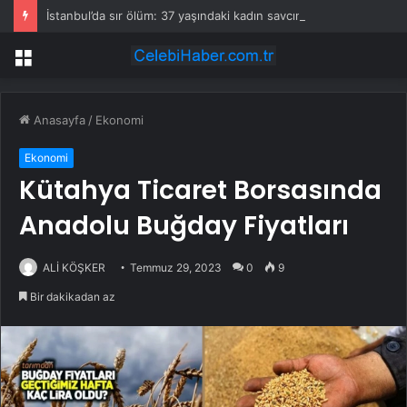
İstanbul’da sır ölüm: 37 yaşındaki kadın savcının evinde ölü bulundu!
Menü
Anasayfa
/
Ekonomi
Ekonomi
Kütahya Ticaret Borsasında
Anadolu Buğday Fiyatları
ALİ KÖŞKER
Temmuz 29, 2023
0
9
Bir dakikadan az