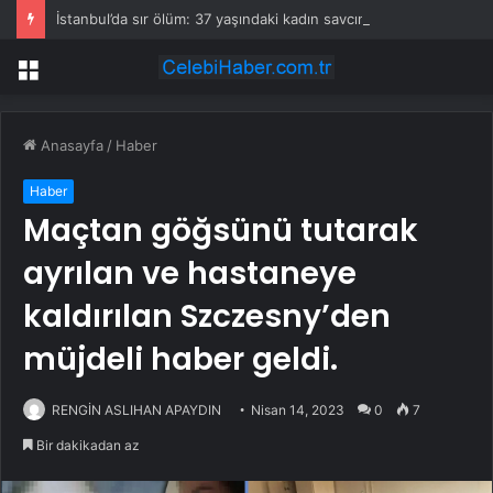
İstanbul’da sır ölüm: 37 yaşındaki kadın savcının evinde ölü bulundu!
Menü
Anasayfa
/
Haber
Haber
Maçtan göğsünü tutarak
ayrılan ve hastaneye
kaldırılan Szczesny’den
müjdeli haber geldi.
RENGİN ASLIHAN APAYDIN
Nisan 14, 2023
0
7
Bir dakikadan az