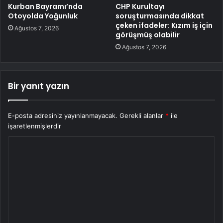
Kurban Bayramı’nda
CHP Kurultayı
Otoyolda Yoğunluk
soruşturmasında dikkat
çeken ifadeler: Kızım iş için
Ağustos 7, 2026
görüşmüş olabilir
Ağustos 7, 2026
Bir yanıt yazın
E-posta adresiniz yayınlanmayacak.
Gerekli alanlar
*
ile
işaretlenmişlerdir
Y
o
r
u
m
*