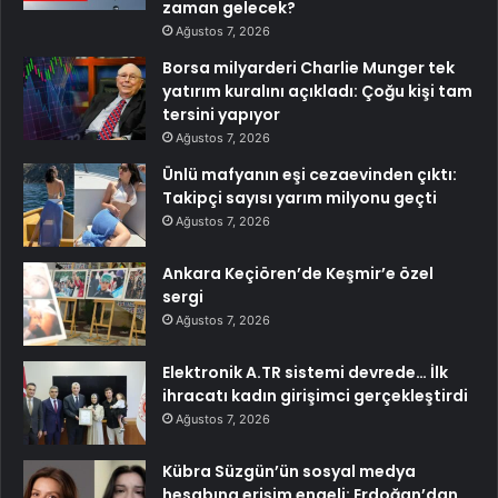
zaman gelecek?
Ağustos 7, 2026
Borsa milyarderi Charlie Munger tek
yatırım kuralını açıkladı: Çoğu kişi tam
tersini yapıyor
Ağustos 7, 2026
Ünlü mafyanın eşi cezaevinden çıktı:
Takipçi sayısı yarım milyonu geçti
Ağustos 7, 2026
Ankara Keçiören’de Keşmir’e özel
sergi
Ağustos 7, 2026
Elektronik A.TR sistemi devrede… İlk
ihracatı kadın girişimci gerçekleştirdi
Ağustos 7, 2026
Kübra Süzgün’ün sosyal medya
hesabına erişim engeli: Erdoğan’dan