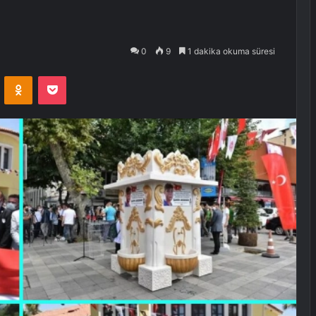
0
9
1 dakika okuma süresi
VKontakte
Odnoklassniki
Pocket