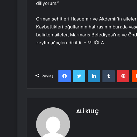
diliyorum.”
Orman şehitleri Hasdemir ve Akdemir’in aileler
Kaybettikleri oğullarının hatırasının burada ya
belirten aileler, Marmaris Belediyesi’ne ve Ön
zeytin ağaçları dikildi. – MUĞLA
Facebook
Twitter
LinkedIn
Tumblr
Pint
Paylaş
ALİ KILIÇ