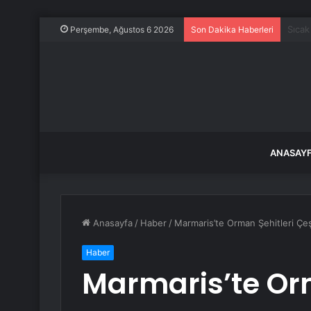
Otomo
Perşembe, Ağustos 6 2026
Son Dakika Haberleri
ANASAY
Anasayfa
/
Haber
/
Marmaris’te Orman Şehitleri Çeş
Haber
Marmaris’te Orm