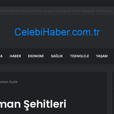
bil Antenlerinin Mühendislik Sırrı
FA
HABER
EKONOMI
SAĞLIK
TEKNOLOJI
YAŞAM
mesi Açıldı
an Şehitleri