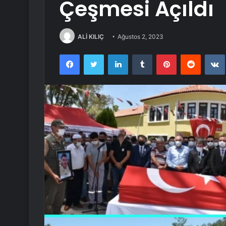
Çeşmesi Açıldı
ALİ KILIÇ
Ağustos 2, 2023
Facebook
Twitter
LinkedIn
Tumblr
Pinterest
Reddit