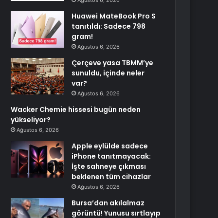
Ağustos 6, 2026
Huawei MateBook Pro S
tanıtıldı: Sadece 798
gram!
Ağustos 6, 2026
Çerçeve yasa TBMM’ye
sunuldu, içinde neler
var?
Ağustos 6, 2026
Wacker Chemie hissesi bugün neden
yükseliyor?
Ağustos 6, 2026
Apple eylülde sadece
iPhone tanıtmayacak:
İşte sahneye çıkması
beklenen tüm cihazlar
Ağustos 6, 2026
Bursa’dan akılalmaz
görüntü! Yunusu sırtlayıp