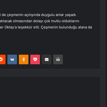
i de çeşmenin açılışında duygulu anlar yaşadı.
şatılacak olmasından dolayı çok mutlu olduklarını
der Oktay’a teşekkür etti. Çeşmenin bulunduğu alana da
erest
Reddit
VKontakte
Odnoklassniki
Pocket
E-Posta ile paylaş
Yazdır