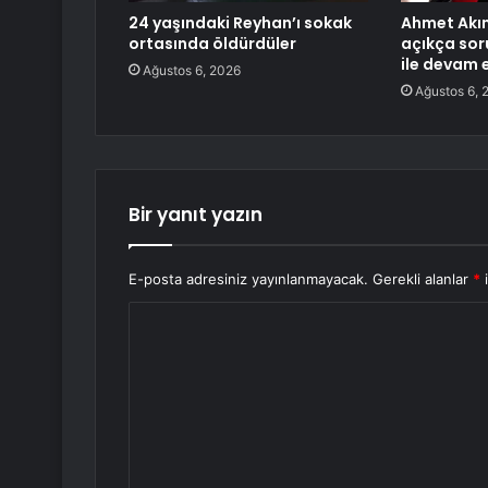
24 yaşındaki Reyhan’ı sokak
Ahmet Akın
ortasında öldürdüler
açıkça sor
ile devam 
Ağustos 6, 2026
Ağustos 6, 
Bir yanıt yazın
E-posta adresiniz yayınlanmayacak.
Gerekli alanlar
*
i
Y
o
r
u
m
*