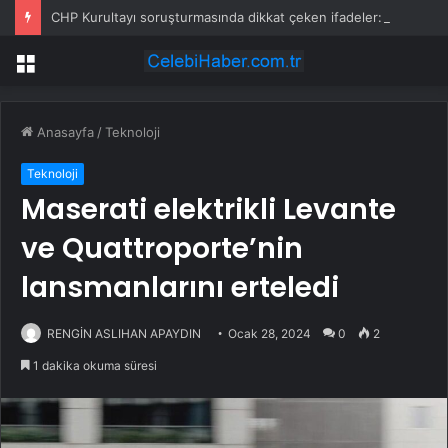
CHP Kurultayı soruşturmasında dikkat çeken ifadeler: Kızım iş için görüşmüş olabilir
Menü
Anasayfa
/
Teknoloji
Teknoloji
Maserati elektrikli Levante
ve Quattroporte’nin
lansmanlarını erteledi
RENGİN ASLIHAN APAYDIN
Ocak 28, 2024
0
2
1 dakika okuma süresi