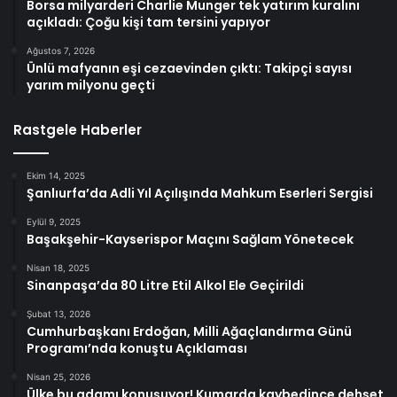
Borsa milyarderi Charlie Munger tek yatırım kuralını
açıkladı: Çoğu kişi tam tersini yapıyor
Ağustos 7, 2026
Ünlü mafyanın eşi cezaevinden çıktı: Takipçi sayısı
yarım milyonu geçti
Rastgele Haberler
Ekim 14, 2025
Şanlıurfa’da Adli Yıl Açılışında Mahkum Eserleri Sergisi
Eylül 9, 2025
Başakşehir-Kayserispor Maçını Sağlam Yönetecek
Nisan 18, 2025
Sinanpaşa’da 80 Litre Etil Alkol Ele Geçirildi
Şubat 13, 2026
Cumhurbaşkanı Erdoğan, Milli Ağaçlandırma Günü
Programı’nda konuştu Açıklaması
Nisan 25, 2026
Ülke bu adamı konuşuyor! Kumarda kaybedince dehşet