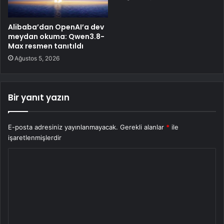
Alibaba’dan OpenAI’a dev
meydan okuma: Qwen3.8-
Max resmen tanıtıldı
Ağustos 5, 2026
Bir yanıt yazın
E-posta adresiniz yayınlanmayacak.
Gerekli alanlar
*
ile
işaretlenmişlerdir
Y
o
r
u
m