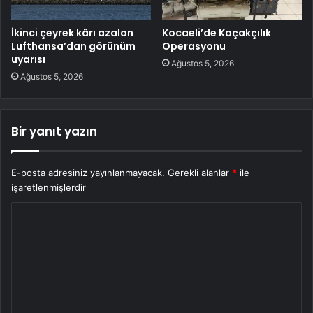
İkinci çeyrek kârı azalan
Kocaeli’de Kaçakçılık
Lufthansa’dan görünüm
Operasyonu
uyarısı
Ağustos 5, 2026
Ağustos 5, 2026
Bir yanıt yazın
E-posta adresiniz yayınlanmayacak.
Gerekli alanlar
*
ile
işaretlenmişlerdir
Y
o
r
u
m