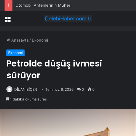
Otomobil Antenlerinin Mühendislik Sırrı
Menü
Anasayfa
/
Ekonomi
Ekonomi
Petrolde düşüş ivmesi
sürüyor
DİLAN BİÇER
Temmuz 6, 2026
0
0
1 dakika okuma süresi