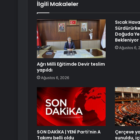
İlgili Makaleler
Sıcak Hava 
Sürdürürke
Doğuda Ye
Bekleniyor
Ağustos 6, 
Ağrı Milli Eğitimde Devir teslim
yapıldı
Ağustos 6, 2026
SON DAKİKA | YENİ Parti’nin A
Çerçeve y
Takımı belli oldu
sunuldu, iç