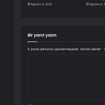
Ağustos 6, 2026
Ağustos 6, 
Bir yanıt yazın
E-posta adresiniz yayınlanmayacak.
Gerekli alanlar
*
i
Y
o
r
u
m
*