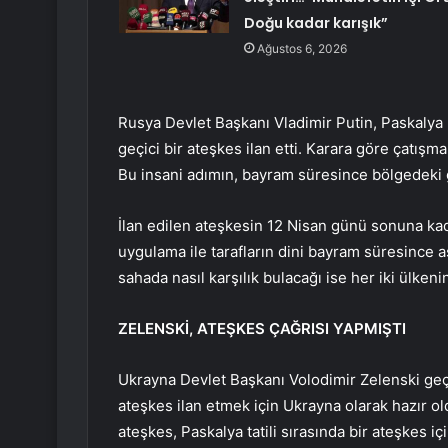
Doğu kadar karışık”
Ağustos 6, 2026
Rusya Devlet Başkanı Vladimir Putin, Paskalya
geçici bir ateşkes ilan etti. Karara göre çatışma
Bu insani adımın, bayram süresince bölgedeki 
İlan edilen ateşkesin 12 Nisan günü sonuna ka
uygulama ile tarafların dini bayram süresince 
sahada nasıl karşılık bulacağı ise her iki ülkeni
ZELENSKİ, ATEŞKES ÇAĞRISI YAPMIŞTI
Ukrayna Devlet Başkanı Volodimir Zelenski geçt
ateşkes ilan etmek için Ukrayna olarak hazır old
ateşkes, Paskalya tatili sırasında bir ateşkes içi