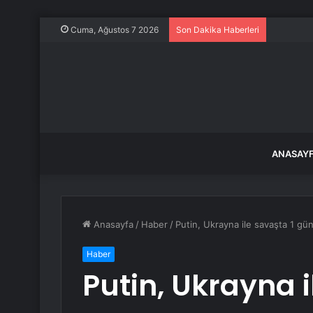
Erzincan’
Cuma, Ağustos 7 2026
Son Dakika Haberleri
ANASAY
Anasayfa
/
Haber
/
Putin, Ukrayna ile savaşta 1 gün
Haber
Putin, Ukrayna i