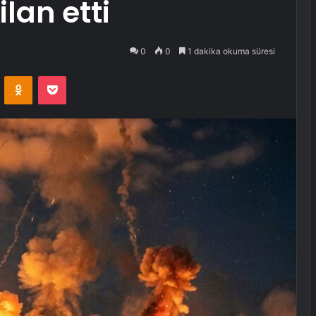
lan etti
0
0
1 dakika okuma süresi
VKontakte
Odnoklassniki
Pocket