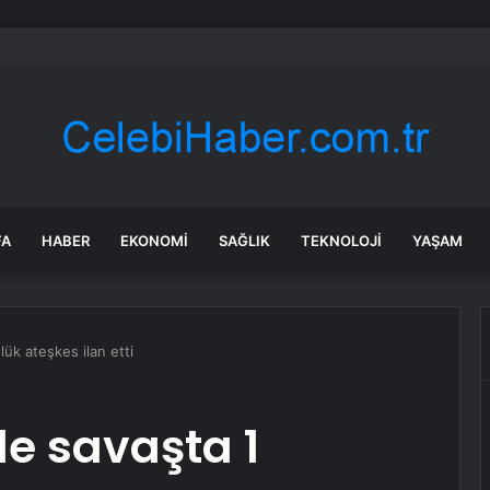
da Kurbanlık Denetimleri Artırıldı
FA
HABER
EKONOMI
SAĞLIK
TEKNOLOJI
YAŞAM
lük ateşkes ilan etti
le savaşta 1