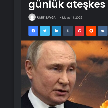
günlük ateşkes i
ÜMİT SAVĞA
Mayıs 11, 2026
Facebook
Twitter
LinkedIn
Tumblr
Pinterest
Reddit