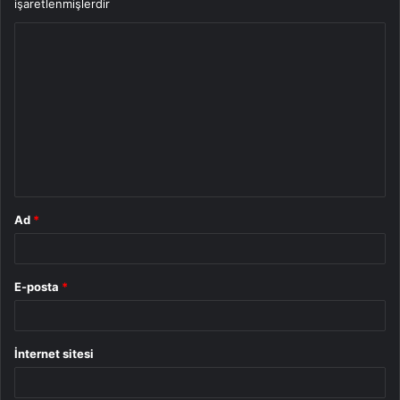
işaretlenmişlerdir
Y
o
r
u
m
*
Ad
*
E-posta
*
İnternet sitesi