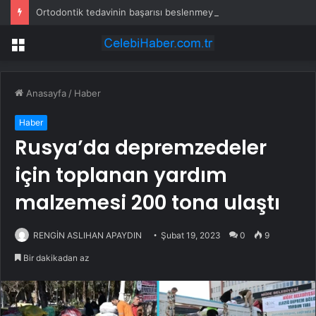
Ortodontik tedavinin başarısı beslenmeyle başlar!
Menü
Anasayfa
/
Haber
Haber
Rusya’da depremzedeler
için toplanan yardım
malzemesi 200 tona ulaştı
RENGİN ASLIHAN APAYDIN
Şubat 19, 2023
0
9
Bir dakikadan az