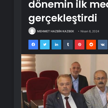
dönemin ilk mecl
gerçekleştirdi
MEHMET HAZBİN KAZBEK
Nisan 8, 2024
Facebook
Twitter
LinkedIn
Tumblr
Pinterest
Reddit