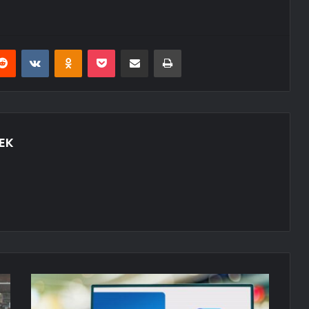
erest
Reddit
VKontakte
Odnoklassniki
Pocket
E-Posta ile paylaş
Yazdır
EK