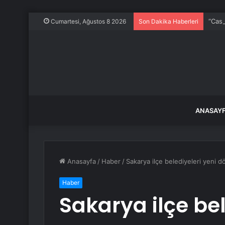
“Casp
Cumartesi, Ağustos 8 2026
Son Dakika Haberleri
ANASAY
Anasayfa
/
Haber
/
Sakarya ilçe belediyeleri yeni dö
Haber
Sakarya ilçe bel