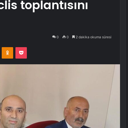
is toplantısını
0
0
2 dakika okuma süresi
VKontakte
Odnoklassniki
Pocket