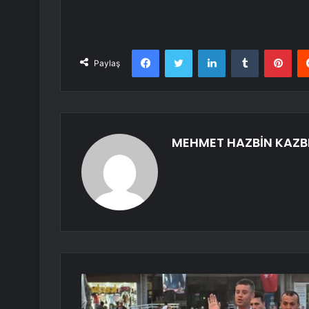
Facebook
Twitter
LinkedIn
Tumblr
Pint
Paylaş
MEHMET HAZBİN KAZB