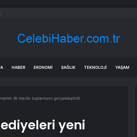
erlar” suç örgütüne dev operasyon! 151 şüpheli hakkında dava açıldı
FA
HABER
EKONOMI
SAĞLIK
TEKNOLOJI
YAŞAM
nemin ilk meclis toplantısını gerçekleştirdi
ediyeleri yeni