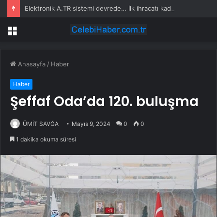
Elektronik A.TR sistemi devrede… İlk ihracatı kadın girişimci gerçekleştirdi
Menü
Anasayfa
/
Haber
Haber
Şeffaf Oda’da 120. buluşma
ÜMİT SAVĞA
Mayıs 9, 2024
0
0
1 dakika okuma süresi