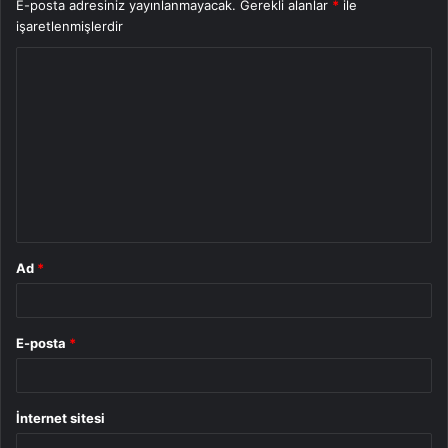
E-posta adresiniz yayınlanmayacak.
Gerekli alanlar
*
ile
işaretlenmişlerdir
Y
o
r
u
m
*
Ad
*
E-posta
*
İnternet sitesi