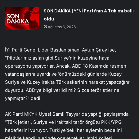
SON DAKİKA | YENİ Parti’nin A Takımı belli
oldu
Ağustos 6, 2026
İYİ Parti Genel Lider Başdanışmanı Aytun Çıray ise,
“Pilotlarımız aslan gibi Suriye’nin kuzeyine hava
operasyonu yapıyorlar. Ancak, ABD 18 Kasım’da resmen
vatandaşlarını uyardı ve ‘önümüzdeki günlerde Kuzey
Suriye ve Kuzey Irak’ta Türk askerinin harekat yapacağını’
duyurdu. ABD’ye bilgi verildi mi? Sizce teröristler ne
yapmıştır?” dedi.
AK Parti MKYK Üyesi Şamil Tayyar da yaptığı paylaşımda,
“Türk jetleri, Suriye ve Irak’taki terör örgütü PKK/YPG
hedeflerini vuruyor. Türkiye’deki her eylemin bedelini
misliyle kendi inlerinde ödeyecekler. İşbirlikçileri