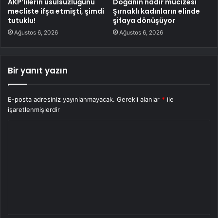
AKP’lilerin usulsüzlüğünü
Doğanın nadir mucizesi
mecliste ifşa etmişti, şimdi
Şırnaklı kadınların elinde
tutuklu!
şifaya dönüşüyor
Ağustos 6, 2026
Ağustos 6, 2026
Bir yanıt yazın
E-posta adresiniz yayınlanmayacak.
Gerekli alanlar
*
ile
işaretlenmişlerdir
Y
o
r
u
m
*