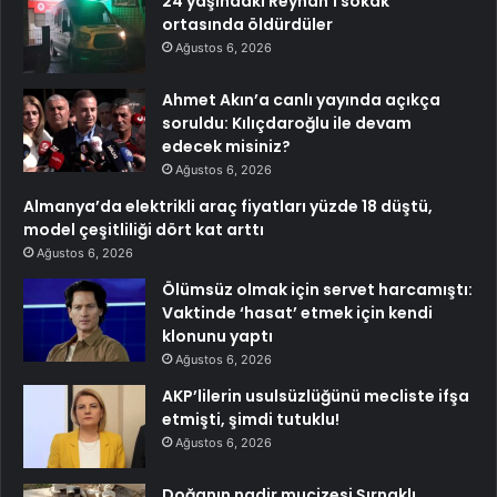
24 yaşındaki Reyhan’ı sokak
ortasında öldürdüler
Ağustos 6, 2026
Ahmet Akın’a canlı yayında açıkça
soruldu: Kılıçdaroğlu ile devam
edecek misiniz?
Ağustos 6, 2026
Almanya’da elektrikli araç fiyatları yüzde 18 düştü,
model çeşitliliği dört kat arttı
Ağustos 6, 2026
Ölümsüz olmak için servet harcamıştı:
Vaktinde ‘hasat’ etmek için kendi
klonunu yaptı
Ağustos 6, 2026
AKP’lilerin usulsüzlüğünü mecliste ifşa
etmişti, şimdi tutuklu!
Ağustos 6, 2026
Doğanın nadir mucizesi Şırnaklı