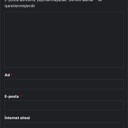
işaretlenmişlerdir
Y
o
r
u
m
*
Ad
*
E-posta
*
İnternet sitesi