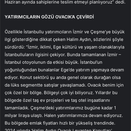
Haziran ayında sahiplerine teslim etmeyi planlıyoruz” dedi.
YATIRIMCILARIN GÖZÜ OVACIK’A ÇEVİRDİ
Özellikle İstanbullu yatırımcıların İzmir ve Çeşme’ye büyük
ilgi gösterdiğine dikkat çeken Halim Aydın, sözlerini şöyle
sürdürdü: “İzmir, iklimi, Ege kültürü ve yaşam olanaklarıyla
İstanbulluların ilgisini çekiyor. Bunda tamamlanan İzmir –
İstanbul otoyolunun da etkisi büyük. İstanbul’un
yoğunluğundan bunalanlar Ege’de yatırım yapmaya devam
ediyor. Konut sektörü şu anda genel olarak durağan olsa
da lüks segmentte satışlar yavaşlamadı. Ovacık benim için
çok özel bir bölge. Bölgeyi çok iyi biliyoruz. Yıllardır bu
bölgede özel taş ev projeleri ve taş otel inşaatlarını
tamamladık. Çeşme’deki yatırımlarımız bugüne kadar 1
milyar liraya ulaştı. Halen yatırımlarımıza devam ediyoruz.
Bu bölgede emlak fiyatları hızlı bir yükseliş trendinde.
2024 yılında ‘Halim Aydın Ovacık Levanten Konutları’