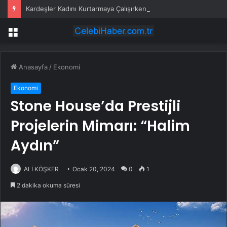
Kardeşler Kadını Kurtarmaya Çalışırken Bıçaklandı
Menü
Anasayfa
/
Ekonomi
Ekonomi
Stone House’da Prestijli
Projelerin Mimarı: “Halim
Aydın”
ALİ KÖŞKER
Ocak 20, 2024
0
1
2 dakika okuma süresi