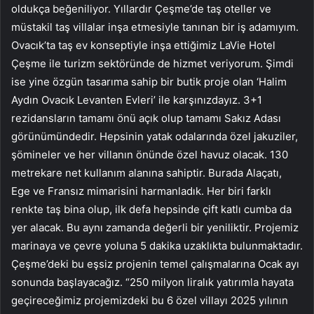
oldukça beğeniliyor. Yıllardır Çeşme’de taş oteller ve
müstakil taş villalar inşa etmesiyle tanınan bir iş adamıyım.
Ovacık’ta taş ev konseptiyle inşa ettiğimiz LaVie Hotel
Çeşme ile turizm sektöründe de hizmet veriyorum. Şimdi
ise yine özgün tasarıma sahip bir butik proje olan ‘Halim
Aydın Ovacık Levanten Evleri’ ile karşınızdayız. 3+1
rezidansların tamamı önü açık olup tamamı Sakız Adası
görünümündedir. Hepsinin yatak odalarında özel jakuziler,
şömineler ve her villanın önünde özel havuz olacak. 130
metrekare net kullanım alanına sahiptir. Burada Alaçatı,
Ege ve Fransız mimarisini harmanladık. Her biri farklı
renkte taş bina olup, ilk defa hepsinde çift katlı cumba da
yer alacak. Bu aynı zamanda değerli bir yeniliktir. Projemiz
marinaya ve çevre yoluna 5 dakika uzaklıkta bulunmaktadır.
Çeşme’deki bu eşsiz projenin temel çalışmalarına Ocak ayı
sonunda başlayacağız. “250 milyon liralık yatırımla hayata
geçireceğimiz projemizdeki bu 6 özel villayı 2025 yılının