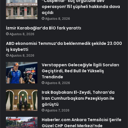
“Casperlar” suç örgütüne dev
operasyon! 151 şüpheli hakkında dava
açıldı
Ağustos 8, 2026
İzmir Karabağlar’da BİO fark yarattı
Ağustos 8, 2026
ABD ekonomisi Temmuz’da beklenmedik şekilde 23.000
iş kaybetti
Ağustos 8, 2026
Verstappen Geleceğiyle İlgili Soruları
Geçiştirdi, Red Bull ile Yükseliş
Trendinde
Ağustos 8, 2026
Irak Başbakanı El-Zeydi, Tahran’da
İran Cumhurbaşkanı Pezeşkiyan ile
görüştü
Ağustos 7, 2026
Haberler.com Ankara Temsilcisi Şerife
Güzel CHP Genel Merkezi’nde