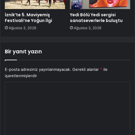
İznik’te 5. Maviyemiş
Yedi Bölü Yedi sergisi
Festivali’ne Yoğun İlgi
sanatseverlerle buluştu
Ağustos 3, 2026
Ağustos 3, 2026
Bir yanıt yazın
E-posta adresiniz yayınlanmayacak.
Gerekli alanlar
*
ile
işaretlenmişlerdir
Y
o
r
u
m
*