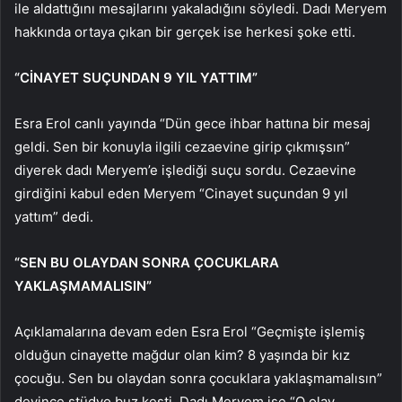
ile aldattığını mesajlarını yakaladığını söyledi. Dadı Meryem
hakkında ortaya çıkan bir gerçek ise herkesi şoke etti.
“CİNAYET SUÇUNDAN 9 YIL YATTIM”
Esra Erol canlı yayında “Dün gece ihbar hattına bir mesaj
geldi. Sen bir konuyla ilgili cezaevine girip çıkmışsın”
diyerek dadı Meryem’e işlediği suçu sordu. Cezaevine
girdiğini kabul eden Meryem “Cinayet suçundan 9 yıl
yattım” dedi.
“SEN BU OLAYDAN SONRA ÇOCUKLARA
YAKLAŞMAMALISIN”
Açıklamalarına devam eden Esra Erol “Geçmişte işlemiş
olduğun cinayette mağdur olan kim? 8 yaşında bir kız
çocuğu. Sen bu olaydan sonra çocuklara yaklaşmamalısın”
deyince stüdyo buz kesti. Dadı Meryem ise “O olay