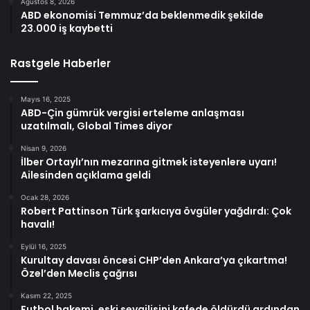
Ağustos 8, 2026
ABD ekonomisi Temmuz’da beklenmedik şekilde
23.000 iş kaybetti
Rastgele Haberler
Mayıs 16, 2025
ABD-Çin gümrük vergisi erteleme anlaşması
uzatılmalı, Global Times diyor
Nisan 9, 2026
İlber Ortaylı’nın mezarına gitmek isteyenlere uyarı!
Ailesinden açıklama geldi
Ocak 28, 2026
Robert Pattinson Türk şarkıcıya övgüler yağdırdı: Çok
havalı!
Eylül 16, 2025
Kurultay davası öncesi CHP’den Ankara’ya çıkartma!
Özel’den Meclis çağrısı
Kasım 22, 2025
Futbol hakemi, eski sevgilisini kafede öldürdü ardından