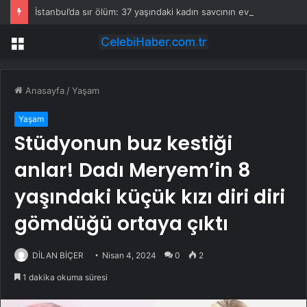
İstanbul’da sır ölüm: 37 yaşındaki kadın savcının evinde ölü bulundu!
Menü
Anasayfa
/
Yaşam
Yaşam
Stüdyonun buz kestiği
anlar! Dadı Meryem’in 8
yaşındaki küçük kızı diri diri
gömdüğü ortaya çıktı
DİLAN BİÇER
Nisan 4, 2024
0
2
1 dakika okuma süresi