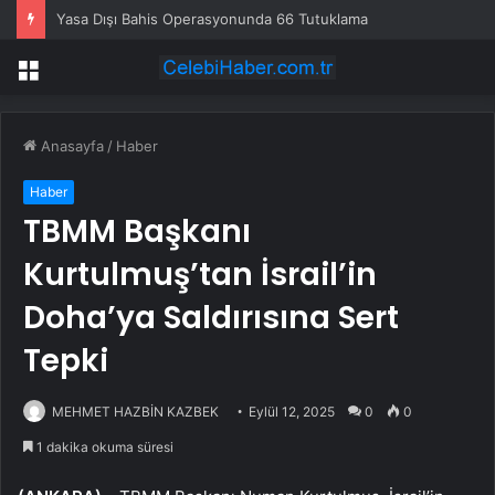
Yasa Dışı Bahis Operasyonunda 66 Tutuklama
Menü
Anasayfa
/
Haber
Haber
TBMM Başkanı
Kurtulmuş’tan İsrail’in
Doha’ya Saldırısına Sert
Tepki
MEHMET HAZBİN KAZBEK
Eylül 12, 2025
0
0
1 dakika okuma süresi