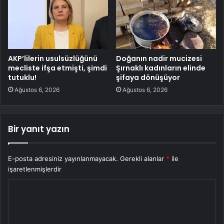
AKP’lilerin usulsüzlüğünü
Doğanın nadir mucizesi
mecliste ifşa etmişti, şimdi
Şırnaklı kadınların elinde
tutuklu!
şifaya dönüşüyor
Ağustos 6, 2026
Ağustos 6, 2026
Bir yanıt yazın
E-posta adresiniz yayınlanmayacak.
Gerekli alanlar
*
ile
işaretlenmişlerdir
Y
o
r