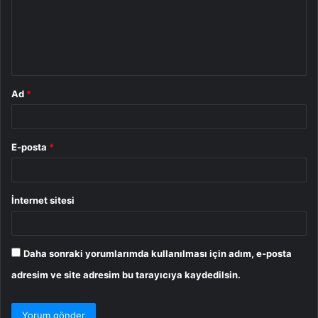
u
m
*
Ad
*
E-posta
*
İnternet sitesi
Daha sonraki yorumlarımda kullanılması için adım, e-posta
adresim ve site adresim bu tarayıcıya kaydedilsin.