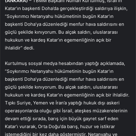
(ANKARA)
– TBMM Başkanı Numan Kurtulmuş, İsrail’in
Katar’ın başkenti Doha’da gerçekleştirdiği saldırıya ilişkin,
“Soykırımcı Netanyahu hükümetinin bugün Katar’ın
başkenti Doha’ya düzenlediği menfur hava saldırısını en
güçlü şekilde kınıyorum. Bu alçak saldırı, uluslararası
hukukun ve kardeş Katar’ın egemenliğinin açık bir
ihlalidir” dedi.
Kurtulmuş sosyal medya hesabından yaptığı açıklamada,
“Soykırımcı Netanyahu hükümetinin bugün Katar’ın
başkenti Doha’ya düzenlediği menfur hava saldırısını en
güçlü şekilde kınıyorum. Bu alçak saldırı, uluslararası
hukukun ve kardeş Katar’ın egemenliğinin açık bir ihlalidir.
Tıpkı Suriye, Yemen ve İran’a yaptığı hukuk dışı askeri
operasyonlarda oluğu gibi İsrail, ateşkes müzakerelerinin
devam ettiği sırada, barış için büyük gayret sarf eden
Katar’ı vurarak, Orta Doğu’da barış, huzur ve istikrar
istemediğini bir kez daha göstermiştir. Netanyahu ve