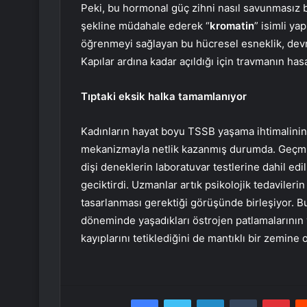
Peki, bu hormonal güç zihni nasıl savunmasız 
şekline müdahale ederek “
kromatin
” isimli ya
öğrenmeyi sağlayan bu hücresel esneklik, devr
Kapılar ardına kadar açıldığı için travmanın has
Tıptaki eksik halka tamamlanıyor
Kadınların hayat boyu TSSB yaşama ihtimalinin e
mekanizmayla netlik kazanmış durumda. Geçmi
dişi deneklerin laboratuvar testlerine dahil ed
geciktirdi. Uzmanlar artık psikolojik tedavilerin
tasarlanması gerektiği görüşünde birleşiyor. 
döneminde yaşadıkları östrojen patlamalarının v
kayıplarını tetiklediğini de mantıklı bir zemine 
Facebook
Twitter
LinkedIn
Tumblr
Pint