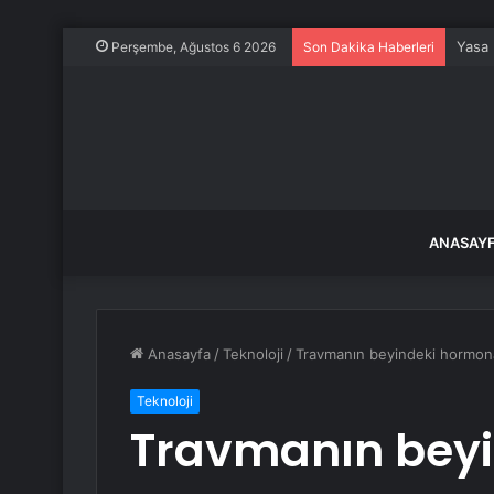
Yasa 
Perşembe, Ağustos 6 2026
Son Dakika Haberleri
ANASAY
Anasayfa
/
Teknoloji
/
Travmanın beyindeki hormonal
Teknoloji
Travmanın beyi