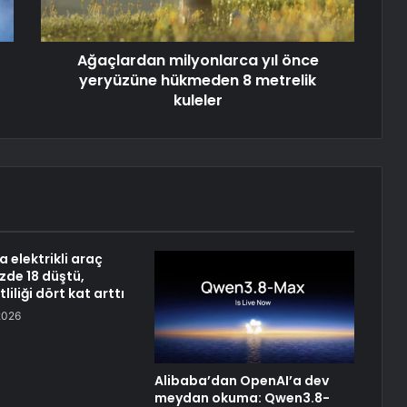
Ağaçlardan milyonlarca yıl önce
yeryüzüne hükmeden 8 metrelik
kuleler
 elektrikli araç
üzde 18 düştü,
liliği dört kat arttı
2026
Alibaba’dan OpenAI’a dev
meydan okuma: Qwen3.8-