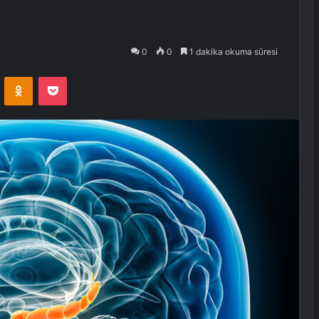
0
0
1 dakika okuma süresi
VKontakte
Odnoklassniki
Pocket