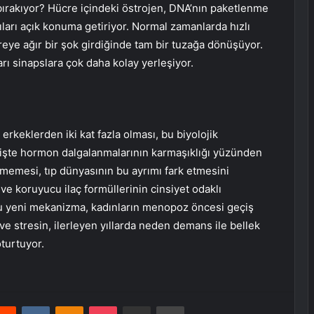
bırakıyor? Hücre içindeki östrojen, DNA’nın paketlenme
pıları açık konuma getiriyor. Normal zamanlarda hızlı
eye ağır bir şok girdiğinde tam bir tuzağa dönüşüyor.
arı sinapslara çok daha kolay yerleşiyor.
rkeklerden iki kat fazla olması, bu biyolojik
şte hormon dalgalanmalarının karmaşıklığı yüzünden
ilmemesi, tıp dünyasının bu ayrımı fark etmesini
 ve koruyucu ilaç formüllerinin cinsiyet odaklı
Bu yeni mekanizma, kadınların menopoz öncesi geçiş
e stresin, ilerleyen yıllarda neden demans ile bellek
oturtuyor.
erest
Reddit
VKontakte
Odnoklassniki
Pocket
E-Posta ile paylaş
Yazdır