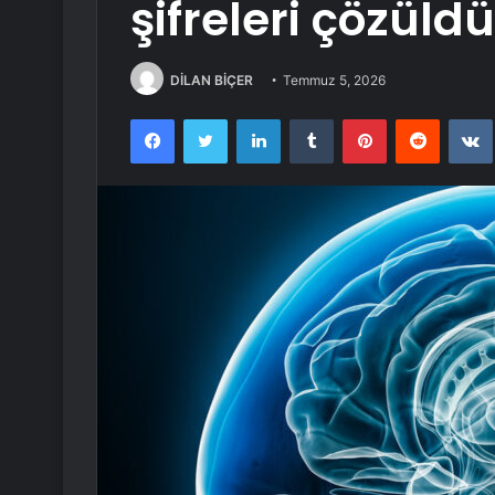
şifreleri çözüldü
DİLAN BİÇER
Temmuz 5, 2026
Facebook
Twitter
LinkedIn
Tumblr
Pinterest
Reddit