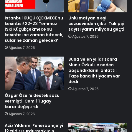
İstanbul KÜÇÜKÇEKMECE su
Ünlü mafyanın eşi
kesintisi! 22-23 Temmuz
cezaevinden çıktı: Takipçi
İSKİ Küçükçekmece su
sayısı yarım milyonu geçti
kesintisi ne zaman bitecek,
Ağustos 7, 2026
sular ne zaman gelecek?
Ağustos 7, 2026
Suna Selen yıllar sonra
Münir Özkul ile neden
boşandıklarını anlattı:
Taze kana ihtiyacım var
dedi
Ağustos 7, 2026
Özgür Özel’e destek sözü
vermişti! Cemil Tugay
karar değiştirdi
Ağustos 7, 2026
Aziz Yıldırım: Fenerbahçe’yi
12 Yıldır Durdurmak İçin