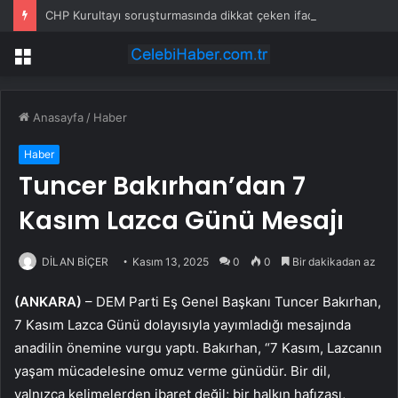
CHP Kurultayı soruşturmasında dikkat çeken ifadeler: Kızım iş için görüşmüş olabilir
Menü
Anasayfa
/
Haber
Haber
Tuncer Bakırhan’dan 7
Kasım Lazca Günü Mesajı
DİLAN BİÇER
Kasım 13, 2025
0
0
Bir dakikadan az
(ANKARA)
– DEM Parti Eş Genel Başkanı Tuncer Bakırhan,
7 Kasım Lazca Günü dolayısıyla yayımladığı mesajında
anadilin önemine vurgu yaptı. Bakırhan, “7 Kasım, Lazcanın
yaşam mücadelesine omuz verme günüdür. Bir dil,
yalnızca kelimelerden ibaret değil; bir halkın hafızası,