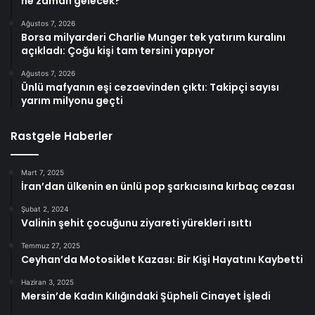
ne zaman gelecek?
Ağustos 7, 2026
Borsa milyarderi Charlie Munger tek yatırım kuralını
açıkladı: Çoğu kişi tam tersini yapıyor
Ağustos 7, 2026
Ünlü mafyanın eşi cezaevinden çıktı: Takipçi sayısı
yarım milyonu geçti
Rastgele Haberler
Mart 7, 2025
İran’dan ülkenin en ünlü pop şarkıcısına kırbaç cezası
Şubat 2, 2024
Valinin şehit çocuğunu ziyareti yürekleri ısıttı
Temmuz 27, 2025
Ceyhan’da Motosiklet Kazası: Bir Kişi Hayatını Kaybetti
Haziran 3, 2025
Mersin’de Kadın Kılığındaki Şüpheli Cinayet İşledi