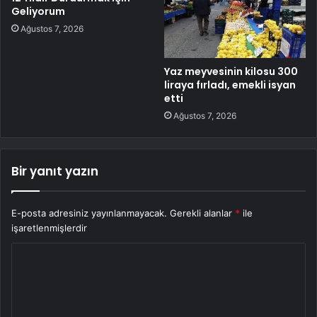
Geliyorum
Ağustos 7, 2026
Yaz meyvesinin kilosu 300
liraya fırladı, emekli isyan
etti
Ağustos 7, 2026
Bir yanıt yazın
E-posta adresiniz yayınlanmayacak.
Gerekli alanlar
*
ile
işaretlenmişlerdir
Y
o
r
u