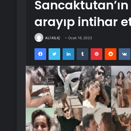
Sancaktutan’ın e
arayıp intihar et
ALİ KILIÇ
Ocak 16, 2023
Facebook
Twitter
LinkedIn
Tumblr
Pinterest
Reddit