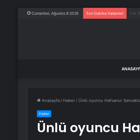
Haber
Cumartesi, Ağustos 8 2026
Son Dakika Haberleri
ANASAY
Anasayfa
/
Haber
/
Ünlü oyuncu Hafsanur Sancaktutan’
Haber
Ünlü oyuncu Ha