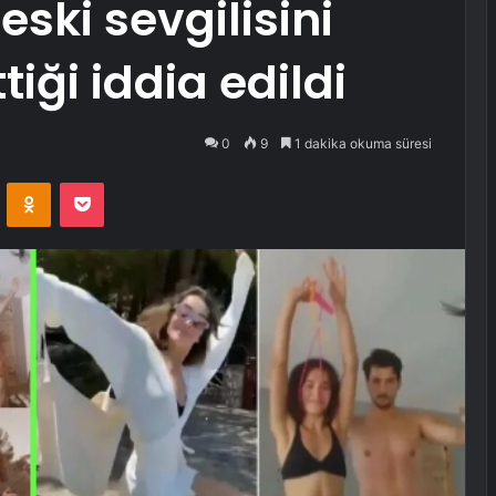
ski sevgilisini
tiği iddia edildi
0
9
1 dakika okuma süresi
VKontakte
Odnoklassniki
Pocket