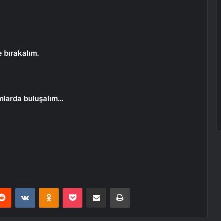
e bırakalım.
mlarda buluşalım…
erest
Reddit
VKontakte
Odnoklassniki
Pocket
E-Posta ile paylaş
Yazdır