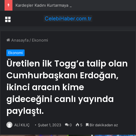
Kardeşler Kadını Kurtarmaya Çalışırken Bıçaklandı
Menü
Anasayfa
/
Ekonomi
Ekonomi
Üretilen ilk Togg’a talip olan
Cumhurbaşkanı Erdoğan,
ikinci aracın kime
gideceğini canlı yayında
paylaştı.
ALİ KILIÇ
Şubat 1, 2023
0
5
Bir dakikadan az