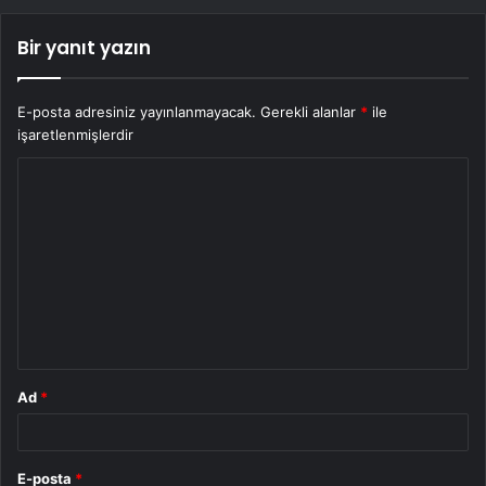
Bir yanıt yazın
E-posta adresiniz yayınlanmayacak.
Gerekli alanlar
*
ile
işaretlenmişlerdir
Y
o
r
u
m
*
Ad
*
E-posta
*