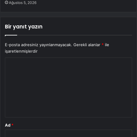
Ağustos 5, 2026
Bir yanıt yazın
E-posta adresiniz yayınlanmayacak.
Gerekli alanlar
*
ile
işaretlenmişlerdir
Y
o
r
u
m
*
Ad
*