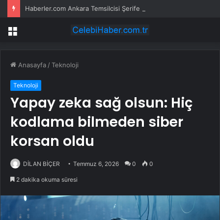
Haberler.com Ankara Temsilcisi Şerife Güzel CHP Genel Merkezi’nde
Menü
Anasayfa
/
Teknoloji
Teknoloji
Yapay zeka sağ olsun: Hiç
kodlama bilmeden siber
korsan oldu
DİLAN BİÇER
Temmuz 6, 2026
0
0
2 dakika okuma süresi