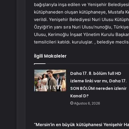
bağışlarıyla inşa edilen ve Yenişehir Belediyes
kütüphaneden oluşan kütüphaneye, Mustafa Kem
verildi. Yenişehir Belediyesi Nuri Ulusu Kütüph
Özyiğit’in yanı sıra Nuri Ulusu’nunoğlu, Türki
Ulusu, Kerimoğlu İnşaat Yönetim Kurulu Başkanı
temsilcileri katıldı. kuruluşlar. , belediye mecli
İlgili Makaleler
Daha 17. 8. bölüm full HD
izleme linki var mı, Daha 17.
SON BÖLÜM nereden izlenir
Kanal D?
Ağustos 6, 2026
“Mersin’in en büyük kütüphanesi Yenişehir Ha