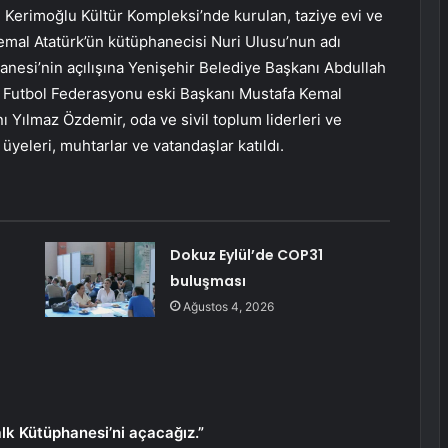
i Kerimoğlu Kültür Kompleksi’nde kurulan, taziye evi ve
al Atatürk’ün kütüphanecisi Nuri Ulusu’nun adı
anesi’nin açılışına Yenişehir Belediye Başkanı Abdullah
ye Futbol Federasyonu eski Başkanı Mustafa Kemal
 Yılmaz Özdemir, oda ve sivil toplum liderleri ve
s üyeleri, muhtarlar ve vatandaşlar katıldı.
Dokuz Eylül’de COP31
buluşması
Ağustos 4, 2026
lk Kütüphanesi’ni açacağız.”