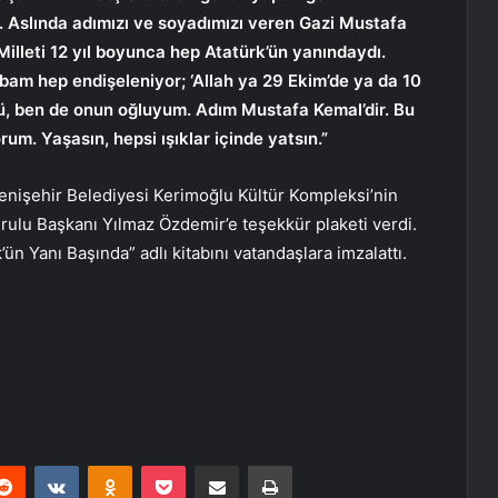
. Aslında adımızı ve soyadımızı veren Gazi Mustafa
Milleti 12 yıl boyunca hep Atatürk’ün yanındaydı.
bam hep endişeleniyor; ‘Allah ya 29 Ekim’de ya da 10
dü, ben de onun oğluyum. Adım Mustafa Kemal’dir. Bu
um. Yaşasın, hepsi ışıklar içinde yatsın.”
enişehir Belediyesi Kerimoğlu Kültür Kompleksi’nin
rulu Başkanı Yılmaz Özdemir’e teşekkür plaketi verdi.
ün Yanı Başında” adlı kitabını vatandaşlara imzalattı.
erest
Reddit
VKontakte
Odnoklassniki
Pocket
E-Posta ile paylaş
Yazdır