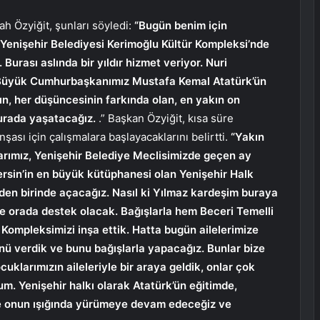
h Özyiğit, şunları söyledi:
“Bugün benim için
 Yenişehir Belediyesi Kerimoğlu Kültür Kompleksi’nde
 Burası aslında bir yıldır hizmet veriyor. Nuri
. Büyük Cumhurbaşkanımız Mustafa Kemal Atatürk’ün
ının, her düşüncesinin farkında olan, en yakın on
 burada yaşatacağız.
.” Başkan Özyiğit, kısa süre
ası için çalışmalara başlayacaklarını belirtti.
“Yakın
rımız, Yenişehir Belediye Meclisimizde geçen ay
rsin’in en büyük kütüphanesi olan Yenişehir Halk
nden birinde açacağız. Nasıl ki Yılmaz kardeşim buraya
e orada destek olacak. Bağışlarla hem Beceri Temelli
Kompleksimizi inşa ettik. Hatta bugün ailelerimize
nü verdik ve bunu bağışlarla yapacağız. Bunlar bize
uklarımızın aileleriyle bir araya geldik, onlar çok
m. Yenişehir halkı olarak Atatürk’ün eğitimde,
 ve onun ışığında yürümeye devam edeceğiz ve