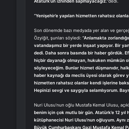
Atatürk’ün izninden sapmayacağız.”
dedi.
“Yenişehir’e yapılan hizmetten rahatsız olanlar
Son dönemde bazı medyada yer alan ve gerçeği
Özyiğit, şunları söyledi:
“Anlamakta zorlandığı
vatandaşımız bir yerde inşaat yapıyor. Bir yan
dedi. Daha sonra basında bir haber gördük. Efe
hiçbir dayanağı olmayan, hukuken mümkün ol
söyleyeceğim. Bunlar hizmet düşmanıdır, halk d
haber kaynağı da meclis üyesi olarak görev y
hizmetten rahatsız olanlar kendi işlerine ba
Hepinizi sevgi ve saygıyla selamlıyorum. Bay
Nuri Ulusu’nun oğlu Mustafa Kemal Ulusu, açıkl
benim için çok mutlu bir gün. Atatürk’e 12 y
kütüphanecisi Nuri Ulusu’nun oğluyum. Aynı
Büyük Cumhurbaşkanı Gazi Mustafa Kemal Paşa