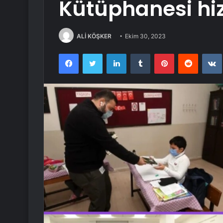
Kütüphanesi hi
ALİ KÖŞKER
Ekim 30, 2023
Facebook
Twitter
LinkedIn
Tumblr
Pinterest
Reddit