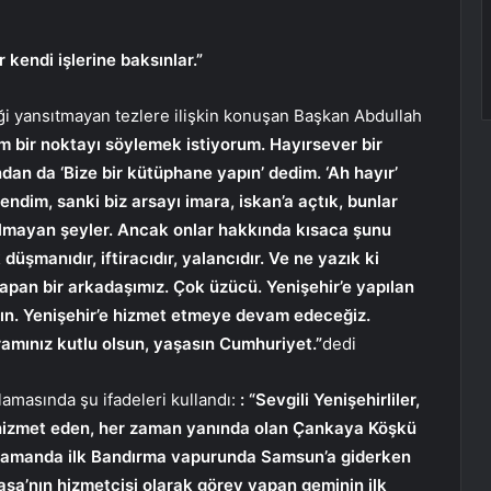
 kendi işlerine baksınlar.”
 yansıtmayan tezlere ilişkin konuşan Başkan Abdullah
m bir noktayı söylemek istiyorum. Hayırsever bir
dan da ‘Bize bir kütüphane yapın’ dedim. ‘Ah hayır’
ndim, sanki biz arsayı imara, iskan’a açtık, bunlar
mayan şeyler. Ancak onlar hakkında kısaca şunu
üşmanıdır, iftiracıdır, yalancıdır. Ve ne yazık ki
apan bir arkadaşımız. Çok üzücü. Yenişehir’e yapılan
ksın. Yenişehir’e hizmet etmeye devam edeceğiz.
ramınız kutlu olsun, yaşasın Cumhuriyet.”
dedi
amasında şu ifadeleri kullandı:
: “Sevgili Yenişehirliler,
ıl hizmet eden, her zaman yanında olan Çankaya Köşkü
 zamanda ilk Bandırma vapurunda Samsun’a giderken
’nın hizmetçisi olarak görev yapan geminin ilk