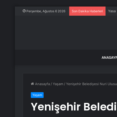
Yasa 
Perşembe, Ağustos 6 2026
Son Dakika Haberleri
ANASAY
Anasayfa
/
Yaşam
/
Yenişehir Belediyesi Nuri Ulus
Yaşam
Yenişehir Beled