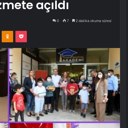
zmete açıldı
0
7
2 dakika okuma süresi
VKontakte
Odnoklassniki
Pocket