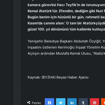
kamara görevlisi Hacı Teyfik’in de torunuyum
Kemal Atatürk’tür. Efendim, dediğim gibi Nuri 
Bugün benim için hüzünlü bir gün, rahmetli ba
Kasım’da canımı alsın.’ O tam bir Atatürkçüy
güzel 100. yıl dönümünü tüm kalbimle kutluyor
Yenişehir Belediye Başkanı Abdullah Özyiğit, Y
inşaatını üstlenen Kerimoğlu İnşaat Yönetim Ku
Açılışın ardından Mustafa Kemal Ulusu, “Atatürk’
Kaynak: (BYZHA) Beyaz Haber Ajansı
Facebook
Twitter
LinkedIn
Tumblr
Pint
Paylaş