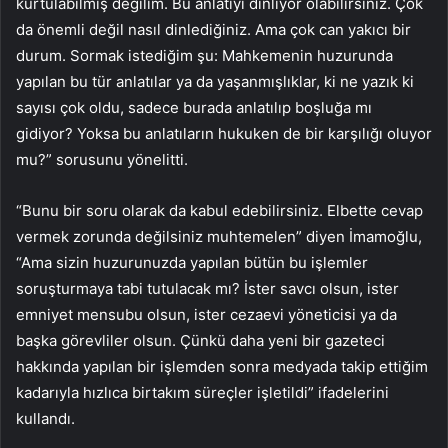
kurtulabilmiş değilim. Bu anlatıyı dinliyor olabilirsiniz. Çok
da önemli değil nasıl dinlediğiniz. Ama çok can yakıcı bir
durum. Sormak istediğim şu: Mahkemenin huzurunda
yapılan bu tür anlatılar ya da yaşanmışlıklar, ki ne yazık ki
sayısı çok oldu, sadece burada anlatılıp boşluğa mı
gidiyor? Yoksa bu anlatıların hukuken de bir karşılığı oluyor
mu?” sorusunu yönelitti.
“Bunu bir soru olarak da kabul edebilirsiniz. Elbette cevap
vermek zorunda değilsiniz muhtemelen” diyen İmamoğlu,
“Ama sizin huzurunuzda yapılan bütün bu işlemler
soruşturmaya tabi tutulacak mı? İster savcı olsun, ister
emniyet mensubu olsun, ister cezaevi yöneticisi ya da
başka görevliler olsun. Çünkü daha yeni bir gazeteci
hakkında yapılan bir işlemden sonra medyada takip ettiğim
kadarıyla hızlıca birtakım süreçler işletildi” ifadelerini
kullandı.