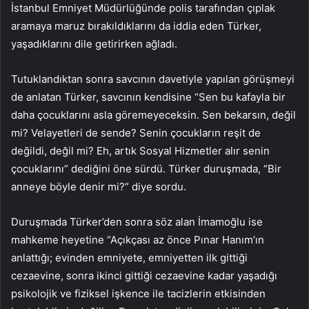
İstanbul Emniyet Müdürlüğünde polis tarafından çıplak
aramaya maruz bırakıldıklarını da iddia eden Türker,
yaşadıklarını dile getirirken ağladı.
Tutuklandıktan sonra savcının davetiyle yapılan görüşmeyi
de anlatan Türker, savcının kendisine “Sen bu kafayla bir
daha çocuklarını asla göremeyeceksin. Sen bekarsın, değil
mi? Velayetleri de sende? Senin çocukların reşit de
değildi, değil mi? Eh, artık Sosyal Hizmetler alır senin
çocuklarını” dediğini öne sürdü. Türker duruşmada, “Bir
anneye böyle denir mi?” diye sordu.
Duruşmada Türker’den sonra söz alan İmamoğlu ise
mahkeme heyetine “Açıkçası az önce Pınar Hanım’ın
anlattığı; evinden emniyete, emniyetten ilk gittiği
cezaevine, sonra ikinci gittiği cezaevine kadar yaşadığı
psikolojik ve fiziksel işkence ile tacizlerin etkisinden