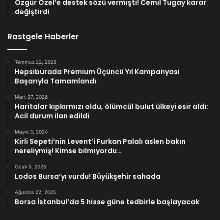
Özgür Özel’e destek sözü vermişti! Cemil Tugay karar
değiştirdi
Rastgele Haberler
Temmuz 22, 2025
Hepsiburada Premium Üçüncü Yıl Kampanyası
Başarıyla Tamamlandı
Mart 27, 2026
Haritalar kıpkırmızı oldu, ölümcül bulut ülkeyi esir aldı:
Acil durum ilan edildi
Mayıs 3, 2024
Kirli Sepeti’nin Levent’i Furkan Palalı aslen bakın
nereliymiş! Kimse bilmiyordu…
Ocak 5, 2026
Lodos Bursa’yı vurdu! Büyükşehir sahada
Ağustos 22, 2025
Borsa İstanbul’da 5 hisse güne tedbirle başlayacak