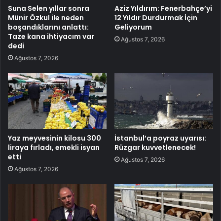
Suna Selen yıllar sonra
Aziz Yıldırım: Fenerbahçe’yi
Münir Özkul ile neden
12 Yıldır Durdurmak İçin
boşandıklarını anlattı:
Geliyorum
Taze kana ihtiyacım var
Ağustos 7, 2026
dedi
Ağustos 7, 2026
Yaz meyvesinin kilosu 300
İstanbul’a poyraz uyarısı:
liraya fırladı, emekli isyan
Rüzgar kuvvetlenecek!
etti
Ağustos 7, 2026
Ağustos 7, 2026