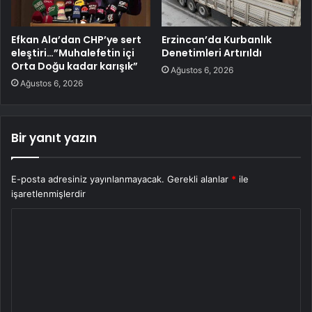
Efkan Ala’dan CHP’ye sert
Erzincan’da Kurbanlık
eleştiri…”Muhalefetin içi
Denetimleri Artırıldı
Orta Doğu kadar karışık”
Ağustos 6, 2026
Ağustos 6, 2026
Bir yanıt yazın
E-posta adresiniz yayınlanmayacak.
Gerekli alanlar
*
ile
işaretlenmişlerdir
Y
o
r
u
m