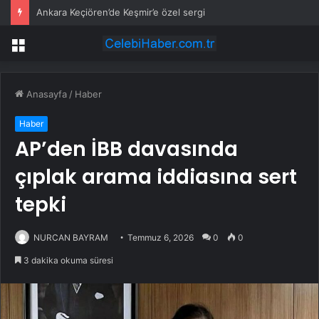
Ankara Keçiören’de Keşmir’e özel sergi
Menü
Anasayfa
/
Haber
Haber
AP’den İBB davasında
çıplak arama iddiasına sert
tepki
NURCAN BAYRAM
Temmuz 6, 2026
0
0
3 dakika okuma süresi