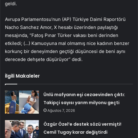
geldi.
Avrupa Parlamentosu’nun (AP) Türkiye Daimi Raportörü
Nacho Sanchez Amor, X hesabı üzerinden paylaştığı
mesajında, “Fatoş Pınar Türker vakası beni derinden
etkiledi; (…) Kamuoyuna mal olmamış nice kadının benzer
korkunç bir deneyimden geçtiği düşüncesi de beni aynı
derecede dehşete düşürüyor” dedi.
İlgili Makaleler
Ünlü mafyanın eşi cezaevinden çıktı:
Takipçi sayısı yarım milyonu geçti
Ağustos 7, 2026
Özgür Özel’e destek sözü vermişti!
Cemil Tugay karar değiştirdi