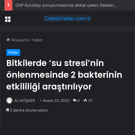
CHP Kurultayı soruşturmasında dikkat çeken ifadeler: Kızım iş için görüşmüş olabilir
Menü
Anasayfa
/
Haber
Haber
Bitkilerde ‘su stresi’nin
önlenmesinde 2 bakterinin
etkililiği araştırılıyor
ALİ KÖŞKER
Kasım 23, 2022
0
13
2 dakika okuma süresi