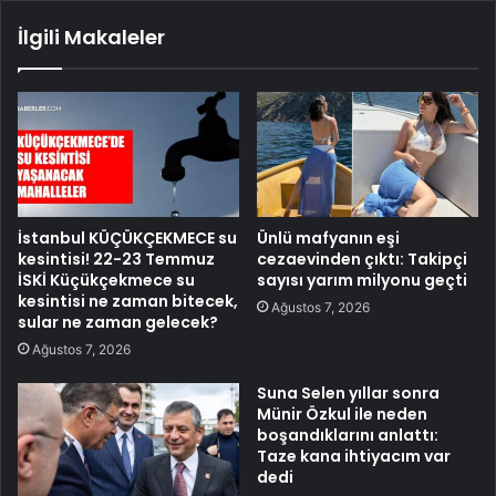
İlgili Makaleler
İstanbul KÜÇÜKÇEKMECE su
Ünlü mafyanın eşi
kesintisi! 22-23 Temmuz
cezaevinden çıktı: Takipçi
İSKİ Küçükçekmece su
sayısı yarım milyonu geçti
kesintisi ne zaman bitecek,
Ağustos 7, 2026
sular ne zaman gelecek?
Ağustos 7, 2026
Suna Selen yıllar sonra
Münir Özkul ile neden
boşandıklarını anlattı:
Taze kana ihtiyacım var
dedi