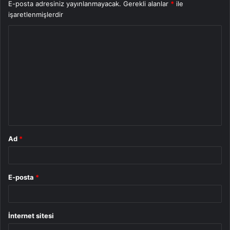
E-posta adresiniz yayınlanmayacak.
Gerekli alanlar
*
ile
işaretlenmişlerdir
Y
o
r
u
m
*
Ad
*
E-posta
*
İnternet sitesi