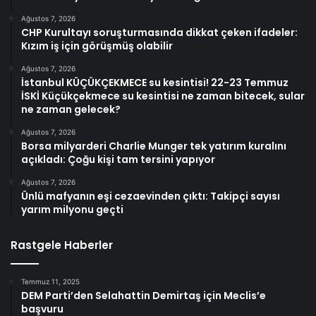
Ağustos 7, 2026
CHP Kurultayı soruşturmasında dikkat çeken ifadeler:
Kızım iş için görüşmüş olabilir
Ağustos 7, 2026
İstanbul KÜÇÜKÇEKMECE su kesintisi! 22-23 Temmuz
İSKİ Küçükçekmece su kesintisi ne zaman bitecek, sular
ne zaman gelecek?
Ağustos 7, 2026
Borsa milyarderi Charlie Munger tek yatırım kuralını
açıkladı: Çoğu kişi tam tersini yapıyor
Ağustos 7, 2026
Ünlü mafyanın eşi cezaevinden çıktı: Takipçi sayısı
yarım milyonu geçti
Rastgele Haberler
Temmuz 11, 2025
DEM Parti’den Selahattin Demirtaş için Meclis’e
başvuru