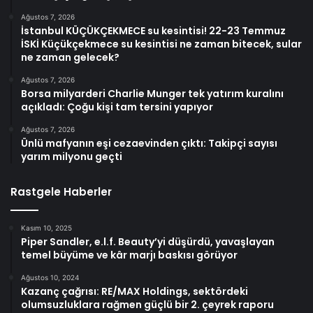
Ağustos 7, 2026
İstanbul KÜÇÜKÇEKMECE su kesintisi! 22-23 Temmuz
İSKİ Küçükçekmece su kesintisi ne zaman bitecek, sular
ne zaman gelecek?
Ağustos 7, 2026
Borsa milyarderi Charlie Munger tek yatırım kuralını
açıkladı: Çoğu kişi tam tersini yapıyor
Ağustos 7, 2026
Ünlü mafyanın eşi cezaevinden çıktı: Takipçi sayısı
yarım milyonu geçti
Rastgele Haberler
Kasım 10, 2025
Piper Sandler, e.l.f. Beauty’yi düşürdü, yavaşlayan
temel büyüme ve kâr marjı baskısı görüyor
Ağustos 10, 2024
Kazanç çağrısı: RE/MAX Holdings, sektördeki
olumsuzluklara rağmen güçlü bir 2. çeyrek raporu