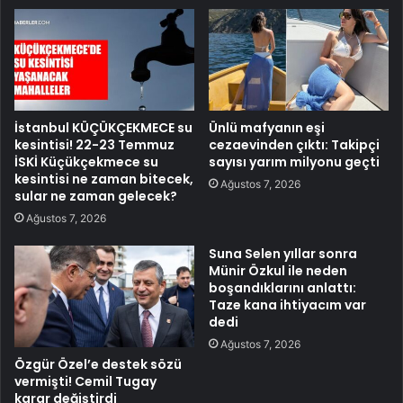
İstanbul KÜÇÜKÇEKMECE su
Ünlü mafyanın eşi
kesintisi! 22-23 Temmuz
cezaevinden çıktı: Takipçi
İSKİ Küçükçekmece su
sayısı yarım milyonu geçti
kesintisi ne zaman bitecek,
Ağustos 7, 2026
sular ne zaman gelecek?
Ağustos 7, 2026
Suna Selen yıllar sonra
Münir Özkul ile neden
boşandıklarını anlattı:
Taze kana ihtiyacım var
dedi
Ağustos 7, 2026
Özgür Özel’e destek sözü
vermişti! Cemil Tugay
karar değiştirdi