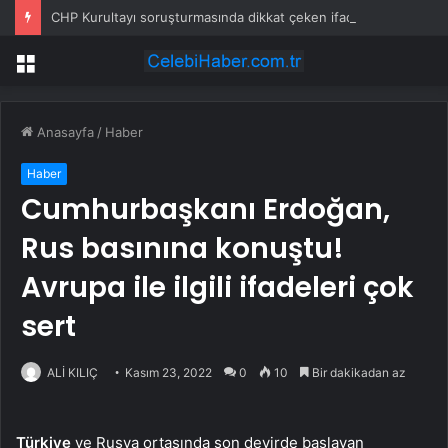
CHP Kurultayı soruşturmasında dikkat çeken ifadeler: Kızım iş için görüşmüş olabilir
Menü
Anasayfa
/
Haber
Haber
Cumhurbaşkanı Erdoğan,
Rus basınına konuştu!
Avrupa ile ilgili ifadeleri çok
sert
ALİ KILIÇ
Kasım 23, 2022
0
10
Bir dakikadan az
Türkiye
ve Rusya ortasında son devirde başlayan