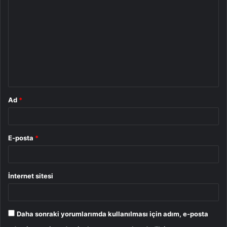
o
r
u
m
*
Ad
*
E-posta
*
İnternet sitesi
Daha sonraki yorumlarımda kullanılması için adım, e-posta