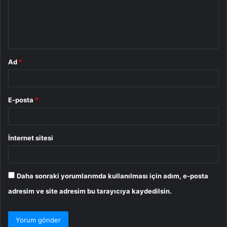
u
m
*
Ad
*
E-posta
*
İnternet sitesi
Daha sonraki yorumlarımda kullanılması için adım, e-posta
adresim ve site adresim bu tarayıcıya kaydedilsin.