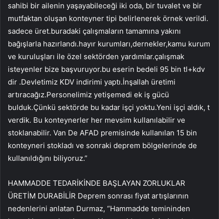
sahibi bir ailenin yaşayabileceği iki oda, bir tuvalet ve bir
mutfaktan oluşan konteyner tipi belirlenerek örnek verildi.
sadece üret.buradaki çalışmaların tamamına yakını
bağışlarla hazırlandı.hayır kurumları,dernekler,kamu kurum
ve kuruluşları ile özel sektörden yardımlar.çalışmak
isteyenler bize başvuruyor.bu eserin bedeli 95 bin tl+kdv
dir .Devletimiz KDV indirimi yaptı.İnşallah üretimi
artıracağız.Personelimiz yetişemedi ek iş gücü
bulduk.Çünkü sektörde bu kadar işçi yoktu.Yeni işçi aldık, t
verdik. Bu konteynerler her mevsim kullanılabilir ve
stoklanabilir. Van De AFAD premisinde kullanılan 15 bin
konteyneri stokladı ve sonraki deprem bölgelerinde de
kullanıldığını biliyoruz.”
HAMMADDE TEDARİKİNDE BAŞLAYAN ZORLUKLAR
ÜRETİM DURABİLİR Deprem sonrası fiyat artışlarının
nedenlerini anlatan Durmaz, “Hammadde temininden