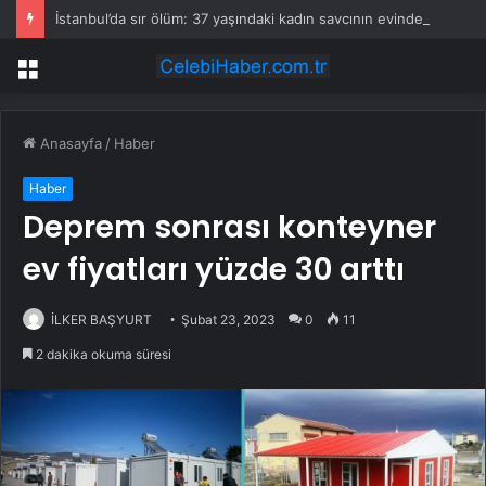
İstanbul’da sır ölüm: 37 yaşındaki kadın savcının evinde ölü bulundu!
Menü
Anasayfa
/
Haber
Haber
Deprem sonrası konteyner
ev fiyatları yüzde 30 arttı
İLKER BAŞYURT
Şubat 23, 2023
0
11
2 dakika okuma süresi