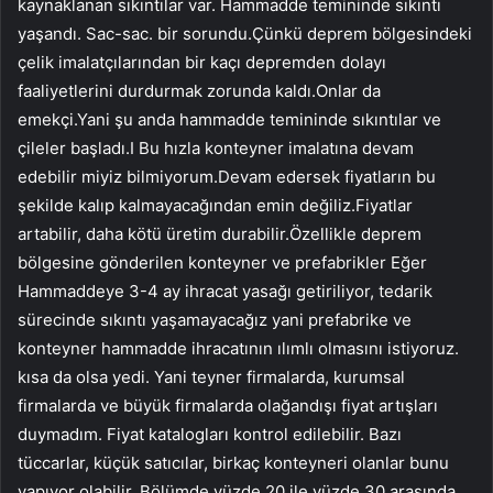
kaynaklanan sıkıntılar var. Hammadde temininde sıkıntı
yaşandı. Sac-sac. bir sorundu.Çünkü deprem bölgesindeki
çelik imalatçılarından bir kaçı depremden dolayı
faaliyetlerini durdurmak zorunda kaldı.Onlar da
emekçi.Yani şu anda hammadde temininde sıkıntılar ve
çileler başladı.I Bu hızla konteyner imalatına devam
edebilir miyiz bilmiyorum.Devam edersek fiyatların bu
şekilde kalıp kalmayacağından emin değiliz.Fiyatlar
artabilir, daha kötü üretim durabilir.Özellikle deprem
bölgesine gönderilen konteyner ve prefabrikler Eğer
Hammaddeye 3-4 ay ihracat yasağı getiriliyor, tedarik
sürecinde sıkıntı yaşamayacağız yani prefabrike ve
konteyner hammadde ihracatının ılımlı olmasını istiyoruz.
kısa da olsa yedi. Yani teyner firmalarda, kurumsal
firmalarda ve büyük firmalarda olağandışı fiyat artışları
duymadım. Fiyat katalogları kontrol edilebilir. Bazı
tüccarlar, küçük satıcılar, birkaç konteyneri olanlar bunu
yapıyor olabilir. Bölümde yüzde 20 ile yüzde 30 arasında