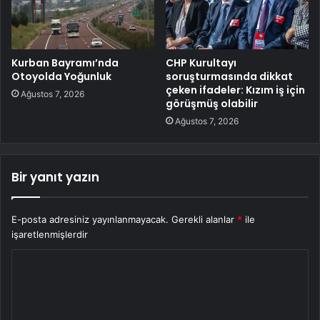
Kurban Bayramı’nda
CHP Kurultayı
Otoyolda Yoğunluk
soruşturmasında dikkat
çeken ifadeler: Kızım iş için
Ağustos 7, 2026
görüşmüş olabilir
Ağustos 7, 2026
Bir yanıt yazın
E-posta adresiniz yayınlanmayacak.
Gerekli alanlar
*
ile
işaretlenmişlerdir
Y
o
r