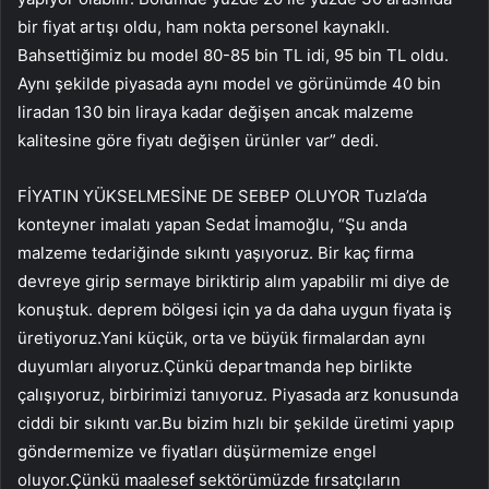
bir fiyat artışı oldu, ham nokta personel kaynaklı.
Bahsettiğimiz bu model 80-85 bin TL idi, 95 bin TL oldu.
Aynı şekilde piyasada aynı model ve görünümde 40 bin
liradan 130 bin liraya kadar değişen ancak malzeme
kalitesine göre fiyatı değişen ürünler var” dedi.
FİYATIN YÜKSELMESİNE DE SEBEP OLUYOR Tuzla’da
konteyner imalatı yapan Sedat İmamoğlu, “Şu anda
malzeme tedariğinde sıkıntı yaşıyoruz. Bir kaç firma
devreye girip sermaye biriktirip alım yapabilir mi diye de
konuştuk. deprem bölgesi için ya da daha uygun fiyata iş
üretiyoruz.Yani küçük, orta ve büyük firmalardan aynı
duyumları alıyoruz.Çünkü departmanda hep birlikte
çalışıyoruz, birbirimizi tanıyoruz. Piyasada arz konusunda
ciddi bir sıkıntı var.Bu bizim hızlı bir şekilde üretimi yapıp
göndermemize ve fiyatları düşürmemize engel
oluyor.Çünkü maalesef sektörümüzde fırsatçıların