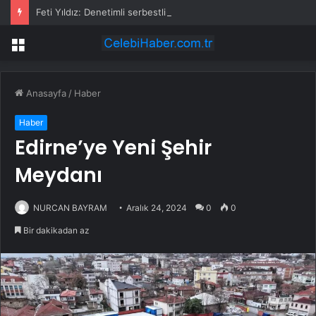
Feti Yıldız: Denetimli serbestlik, toplumun korunmasını amaçlayan bir infaz sistemidir
Menü
Anasayfa
/
Haber
Haber
Edirne’ye Yeni Şehir
Meydanı
NURCAN BAYRAM
Aralık 24, 2024
0
0
Bir dakikadan az