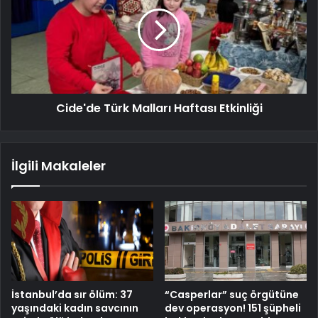
Cide'de Türk Malları Haftası Etkinliği
İlgili Makaleler
İstanbul’da sır ölüm: 37
“Casperlar” suç örgütüne
yaşındaki kadın savcının
dev operasyon! 151 şüpheli