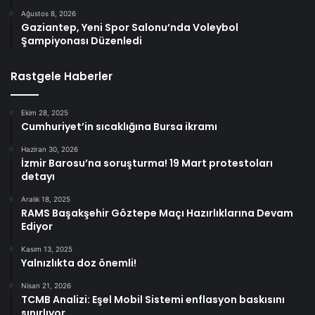
Ağustos 8, 2026
Gaziantep, Yeni Spor Salonu’nda Voleybol
Şampiyonası Düzenledi
Rastgele Haberler
Ekim 28, 2025
Cumhuriyet’in sıcaklığına Bursa ikramı
Haziran 30, 2026
İzmir Barosu’na soruşturma! 19 Mart protestoları
detayı
Aralık 18, 2025
RAMS Başakşehir Göztepe Maçı Hazırlıklarına Devam
Ediyor
Kasım 13, 2025
Yalnızlıkta doz önemli!
Nisan 21, 2026
TCMB Analizi: Eşel Mobil Sistemi enflasyon baskısını
sınırlıyor