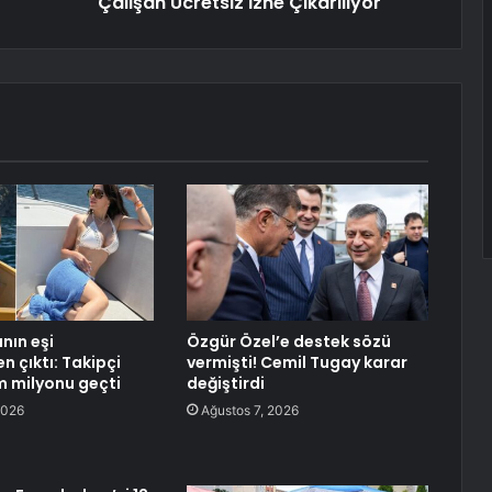
Çalışan Ücretsiz İzne Çıkarılıyor
nın eşi
Özgür Özel’e destek sözü
n çıktı: Takipçi
vermişti! Cemil Tugay karar
ım milyonu geçti
değiştirdi
2026
Ağustos 7, 2026