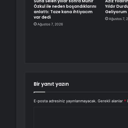
Suna Selen yıllar sonra Münir
Aziz Yıldır
Özkul ile neden boşandıklarını
Yıldır Durd
anlattı: Taze kana ihtiyacım
Geliyorum
var dedi
Ağustos 7, 
Ağustos 7, 2026
Bir yanıt yazın
E-posta adresiniz yayınlanmayacak.
Gerekli alanlar
*
i
Y
o