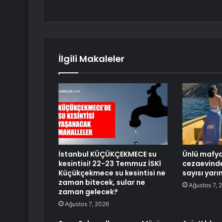
İlgili Makaleler
İstanbul KÜÇÜKÇEKMECE su
Ünlü mafya
kesintisi! 22-23 Temmuz İSKİ
cezaevinde
Küçükçekmece su kesintisi ne
sayısı yar
zaman bitecek, sular ne
Ağustos 7, 
zaman gelecek?
Ağustos 7, 2026