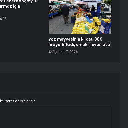
ım: Fenerbahçe’yi 12
urmak İçin
2026
Yaz meyvesinin kilosu 300
liraya fırladı, emekli isyan etti
Ağustos 7, 2026
le işaretlenmişlerdir