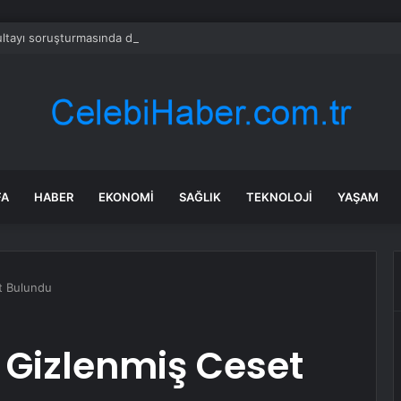
tayı soruşturmasında dikkat çeken ifadeler: Kızım iş için görüşmüş olabil
FA
HABER
EKONOMI
SAĞLIK
TEKNOLOJI
YAŞAM
t Bulundu
 Gizlenmiş Ceset