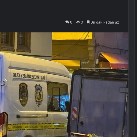
0
0
Bir dakikadan az