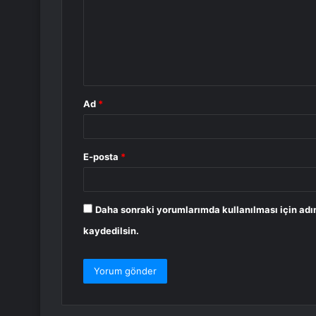
r
u
m
*
Ad
*
E-posta
*
Daha sonraki yorumlarımda kullanılması için adı
kaydedilsin.