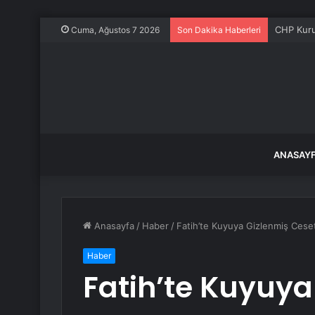
CHP Kurul
Cuma, Ağustos 7 2026
Son Dakika Haberleri
ANASAY
Anasayfa
/
Haber
/
Fatih’te Kuyuya Gizlenmiş Cese
Haber
Fatih’te Kuyuya