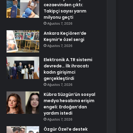
cezaevinden çıktı:
Takipçi sayısı yarım
milyonu geçti
Ağustos 7, 2026
Ankara Keçiören’de
Keşmir’e özel sergi
Ağustos 7, 2026
Elektronik A.TR sistemi
devrede… İlk ihracatı
kadın girişimci
gerçekleştirdi
Ağustos 7, 2026
Kübra Süzgün’ün sosyal
medya hesabına erişim
engeli: Erdoğan’dan
yardım istedi
Ağustos 7, 2026
Özgür Özel’e destek