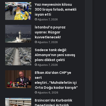
Yaz meyvesinin kilosu
300 liraya fırladı, emekli
isyan etti
Ağustos 7, 2026
İstanbul’a poyraz
uyarısı: Rüzgar
kuvvetlenecek!
Ağustos 7, 2026
Sadece tank değil:
Almanya’nın yeni savaş
planı dikkat çekti
Ağustos 7, 2026
Efkan Ala’dan CHP’ye
sert
eleştiri…”Muhalefetin içi
Orta Doğu kadar karışık”
Ağustos 6, 2026
Erzincan’da Kurbanlık
Denetimleri Artırıldı